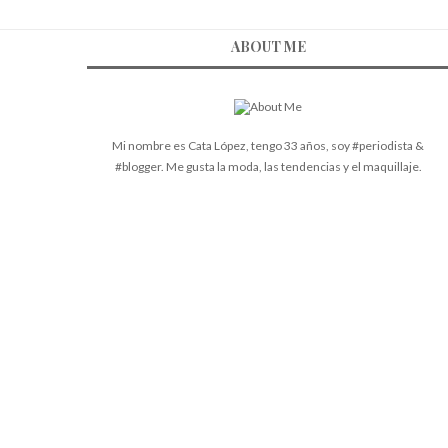
ABOUT ME
Mi nombre es Cata López, tengo 33 años, soy #periodista &
#blogger. Me gusta la moda, las tendencias y el maquillaje.