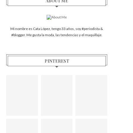
ABOUT ME
Mi nombre es Cata López, tengo 33 años, soy #periodista &
#blogger. Me gusta la moda, las tendencias y el maquillaje.
PINTEREST