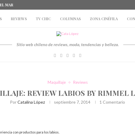
DEL MAR
S
REVIEWS
TV CHIC
COLUMNAS
ZONA CINÉFILA
CON
Sitio web chileno de reviews, moda, tendencias y belleza.
Maquillaje
Reviews
LLAJE: REVIEW LABIOS BY RIMMEL
Por
Catalina López
septiembre 7, 2014
1 Comentario
riencia con productos para los labios.