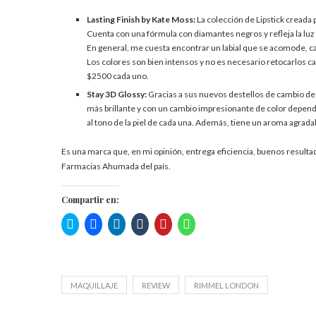
Lasting Finish by Kate Moss:
La colección de Lipstick creada
Cuenta con una f
órmula con diamantes negros y refleja la l
En general, me cuesta encontrar un labial que se acomode, c
Los colores son bien intensos y no es necesario retocarlos ca
$2500 cada uno.
Stay 3D Glossy:
Gracias a sus nuevos destellos de cambio de c
más brillante y con un cambio impresionante de color depend
al tono de la piel de cada una. Además, tiene un aroma agradab
Es una marca que, en mi opinión, entrega eficiencia, buenos resulta
Farmacias Ahumada del país.
Compartir en:
Haz
Haz
Haz
Haz
Haz
Haz
clic
clic
clic
clic
clic
clic
para
para
para
para
para
para
compartir
compartir
compartir
compartir
compartir
compartir
en
en
en
en
en
en
Twitter
Facebook
LinkedIn
Tumblr
Pinterest
WhatsApp
(Se
(Se
(Se
(Se
(Se
(Se
abre
abre
abre
abre
abre
abre
MAQUILLAJE
REVIEW
RIMMEL LONDON
en
en
en
en
en
en
una
una
una
una
una
una
ventana
ventana
ventana
ventana
ventana
ventana