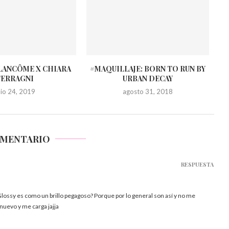
LANCÔME X CHIARA
#MAQUILLAJE: BORN TO RUN BY
FERRAGNI
URBAN DECAY
ulio 24, 2019
agosto 31, 2018
OMENTARIO
RESPUESTA
Glossy es como un brillo pegagoso? Porque por lo general son así y no me
uevo y me carga jajja