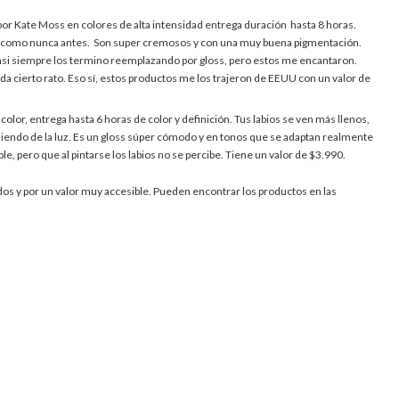
 por Kate Moss en colores de alta intensidad entrega duración hasta 8 horas.
uz como nunca antes. Son super cremosos y con una muy buena pigmentación.
asi siempre los termino reemplazando por gloss, pero estos me encantaron.
da cierto rato. Eso sí, estos productos me los trajeron de EEUU con un valor de
olor, entrega hasta 6 horas de color y definición. Tus labios se ven más llenos,
iendo de la luz. Es un gloss súper cómodo y en tonos que se adaptan realmente
le, pero que al pintarse los labios no se percibe. Tiene un valor de $3.990.
dos y por un valor muy accesible. Pueden encontrar los productos en las