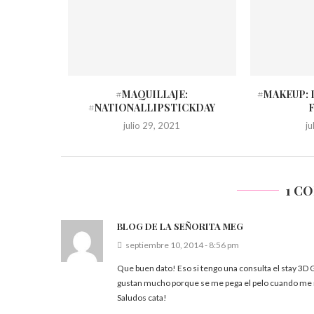
#MAQUILLAJE:
#MAKEUP: 
#NATIONALLIPSTICKDAY
julio 29, 2021
j
1 C
BLOG DE LA SEÑORITA MEG
septiembre 10, 2014 - 8:56 pm
Que buen dato! Eso si tengo una consulta el stay 3D 
gustan mucho porque se me pega el pelo cuando me n
Saludos cata!