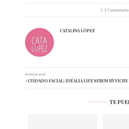
nueva)
nueva)
nueva)
nueva)
nueva)
nueva)
1 Comentario
CATALINA LÓPEZ
Anterior post
#CUIDADO FACIAL: IDÉALIA LIFE SERUM BY VICHY
TE PUE