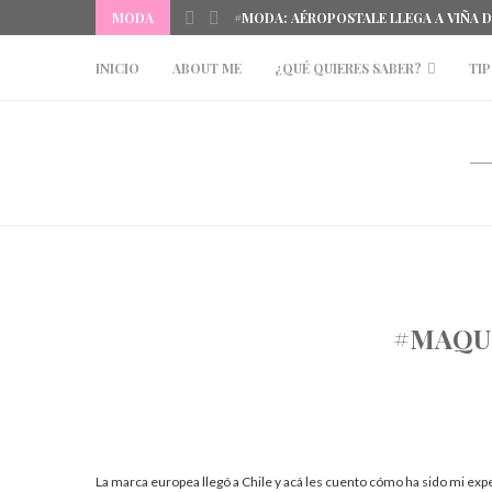
MODA
#MODA: AÉROPOSTALE LLEGA A VIÑA 
INICIO
ABOUT ME
¿QUÉ QUIERES SABER?
TIP
#MAQUI
La marca europea llegó a Chile y acá les cuento cómo ha sido mi expe