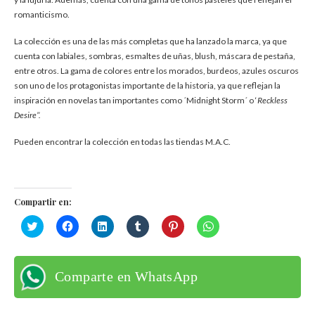
romanticismo.
La colección es una de las más completas que ha lanzado la marca, ya que
cuenta con labiales, sombras, esmaltes de uñas, blush, máscara de pestaña,
entre otros. La gama de colores entre los morados, burdeos, azules oscuros
son uno de los protagonistas importante de la historia, ya que reflejan la
inspiración en novelas tan importantes como ´Midnight Storm´ o ‘
Reckless
Desire’’.
Pueden encontrar la colección en todas las tiendas M.A.C.
Compartir en:
Haz
Haz
Haz
Haz
Haz
Haz
clic
clic
clic
clic
clic
clic
para
para
para
para
para
para
compartir
compartir
compartir
compartir
compartir
compartir
en
en
en
en
en
en
Twitter
Facebook
LinkedIn
Tumblr
Pinterest
WhatsApp
Comparte en WhatsApp
(Se
(Se
(Se
(Se
(Se
(Se
abre
abre
abre
abre
abre
abre
en
en
en
en
en
en
una
una
una
una
una
una