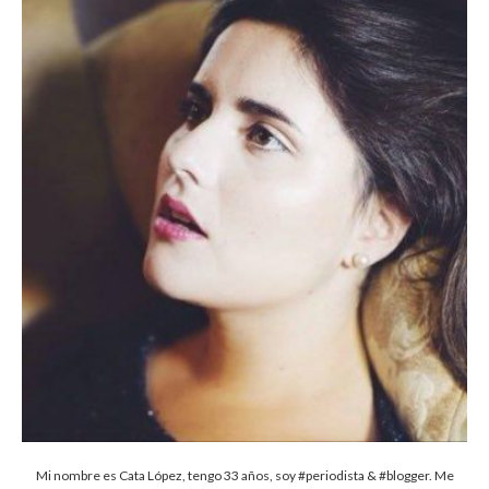
Mi nombre es Cata López, tengo 33 años, soy #periodista & #blogger. Me