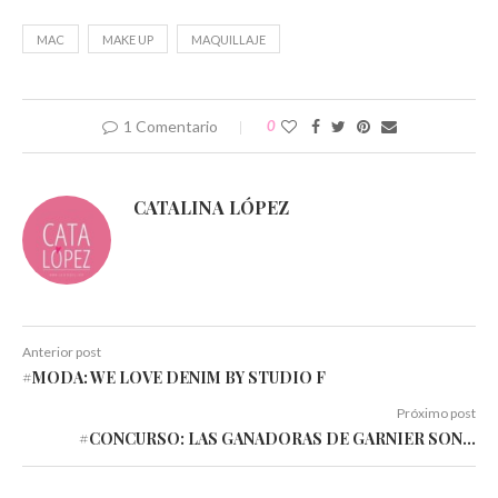
ventana
ventana
ventana
ventana
ventana
ventana
nueva)
nueva)
nueva)
nueva)
nueva)
nueva)
MAC
MAKE UP
MAQUILLAJE
1 Comentario
0
CATALINA LÓPEZ
Anterior post
#MODA: WE LOVE DENIM BY STUDIO F
Próximo post
#CONCURSO: LAS GANADORAS DE GARNIER SON…