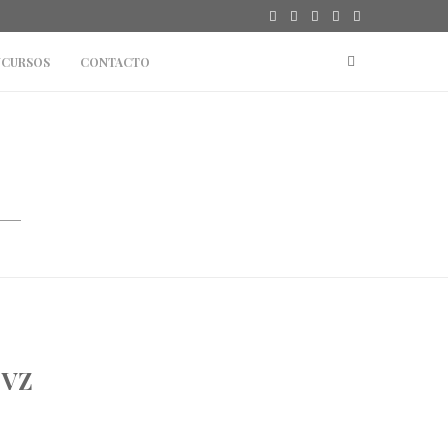
TOPSHOP
#SPORT: REEBOK CLASSIC X BEAMS #ESTOESCLA
CURSOS
CONTACTO
 VZ