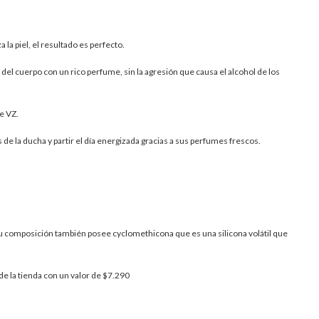
la piel, el resultado es perfecto.
 del cuerpo con un rico perfume, sin la agresión que causa el alcohol de los
e VZ.
de la ducha y partir el día energizada gracias a sus perfumes frescos.
u composición también posee cyclomethicona que es una silicona volátil que
de la tienda con un valor de $7.290