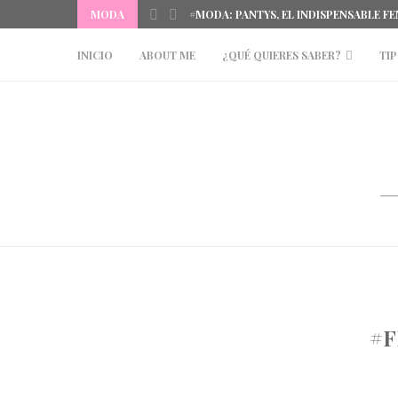
IÑA DEL MAR
MODA
#MODA: PANTYS, EL INDISPENSABLE F
INICIO
ABOUT ME
¿QUÉ QUIERES SABER?
TIP
#F