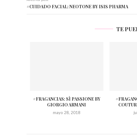
#CUIDADO FACIAL: NEOTONE BY ISIS PHARMA
TE PUE
 BLUSH BY
#FRAGANCIAS: SÌ PASSIONE BY
#FRAGANC
S
GIORGIO ARMANI
COUTUR
16
mayo 28, 2018
j