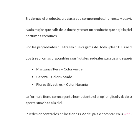
Si además el producto, gracias a sus componentes, humecta y suaviza 
Nada mejor que salir de la ducha y tener un producto que deje la piel
perfumes comunes.
Son las propiedades que trae la nueva gama de Body Splash BiFase d
Los tres aromas disponibles son frutales e ideales para usar después 
Manzana / Pera – Color verde
Cereza – Color Rosado
Flores Silvestres – Color Naranja
La formula tiene como agente humectante el propilenglicol y dado s
aporta suavidad a la piel.
Puedes encontrarlos en las tiendas VZ del país o comprar en la
web