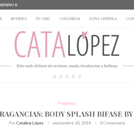
EMENINO BY CAFFARENA
#EVENTOS: STUDENT LATES BY TOPMAN Y 
S
REVIEWS
TV CHIC
COLUMNAS
ZONA CINÉFILA
CON
Sitio web chileno de reviews, moda, tendencias y belleza.
Fragancias
RAGANCIAS: BODY SPLASH BIFASE BY
Por
Catalina López
septiembre 30, 2014
0 Comentario