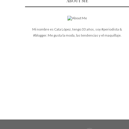
ABOUT ME
Mi nombre es Cata López, tengo 33 años, soy #periodista &
#blogger. Me gusta la moda, las tendencias y el maquillaje.