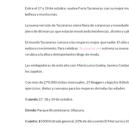
Entre el 17 y 19 de octubre, vuelve Feria Taconeras con su mejor mu
belleza y mucho más.
La nueva versión de Taconeras viene llena de sorpresas y novedades.
alero de 80 marcas que estarán mostrando tendencias, diseño y cal
El mundo Taconeras conoce a las mujeres mejor que nadie. El sitio 
exitoso crecimiento. Para celebrar,
Taconeras.net
estrena su nueva 
se ubica a la altura deimportantes blogs de moda.
Las embajadoras de este año son: María Luisa Godoy, Javiera Contad
los zapatos.
Con más de 270.000 visitas mensuales, 25 bloggers y bajo los 8 títul
ejercicios, dietas y consejos para las mujeres de todas las edades.
Cu
á
ndo:
17, 18 y 19 de octubre.
D
ó
nde:
Parque Bicentenario, Vitacura.
Cu
á
nto:
$5000 Entrada general; 20% de descuento El Mercurio y 2