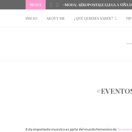
MODA
#MODA: AÉROPOSTALE LLEGA A VIÑA 
INICIO
ABOUT ME
¿QUÉ QUIERES SABER?
TIP
#EVENTOS
Esta importante muestra es parte del mundo femenino de
Taconera