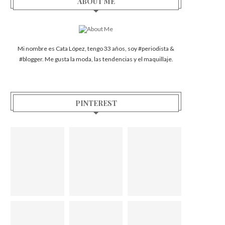
ABOUT ME
Mi nombre es Cata López, tengo 33 años, soy #periodista &
#blogger. Me gusta la moda, las tendencias y el maquillaje.
PINTEREST