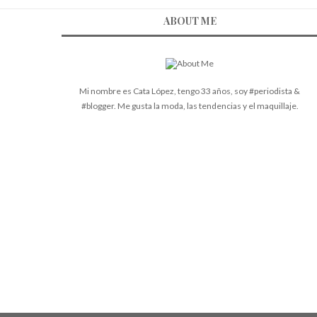
ABOUT ME
Mi nombre es Cata López, tengo 33 años, soy #periodista &
#blogger. Me gusta la moda, las tendencias y el maquillaje.