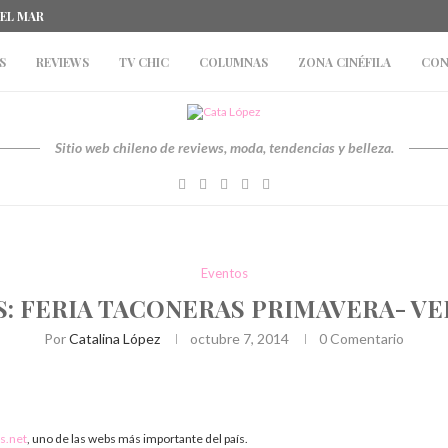
DEL MAR
S
REVIEWS
TV CHIC
COLUMNAS
ZONA CINÉFILA
CON
Sitio web chileno de reviews, moda, tendencias y belleza.
Eventos
: FERIA TACONERAS PRIMAVERA- VE
Por
Catalina López
octubre 7, 2014
0 Comentario
s.net
, uno de las webs más importante del país.