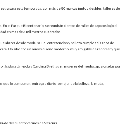
estra para esta temporada, con más de 80 marcas junto a desfiles, talleres de
 En el Parque Bicentenario, se reunirán cientos de miles de zapatos bajo el
idad en más de 3 mil metros cuadrados.
que abarca desde moda, salud, entretención y belleza cumple seis años de
cara. Un sitio con un nuevo diseño moderno, muy amigable de recorrer y que
or, Isidora Urrejola y Carolina Brethauer, mujeres del medio, apasionadas por
os que lo componen, entrega a diario lo mejor de la belleza, la moda,
0% de descuento Vecinos de Vitacura.