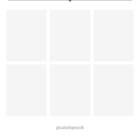
@catalopezok