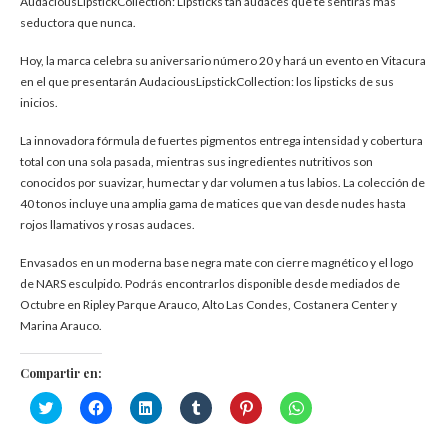
AudaciousLipstickCollection: Lipsticks tan audaces que te sentirás más
seductora que nunca.
Hoy, la marca celebra su aniversario número 20 y hará un evento en Vitacura
en el que presentarán AudaciousLipstickCollection: los lipsticks de sus
inicios.
La innovadora fórmula de fuertes pigmentos entrega intensidad y cobertura
total con una sola pasada, mientras sus ingredientes nutritivos son
conocidos por suavizar, humectar y dar volumen a tus labios. La colección de
40 tonos incluye una amplia gama de matices que van desde nudes hasta
rojos llamativos y rosas audaces.
Envasados en un moderna base negra mate con cierre magnético y el logo
de NARS esculpido. Podrás encontrarlos disponible desde mediados de
Octubre en Ripley Parque Arauco, Alto Las Condes, Costanera Center y
Marina Arauco.
Compartir en:
Haz
Haz
Haz
Haz
Haz
Haz
clic
clic
clic
clic
clic
clic
para
para
para
para
para
para
compartir
compartir
compartir
compartir
compartir
compartir