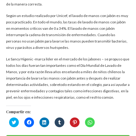
de la manera correcta.
Según un estudio realizado por Unicef, el lavado de manos con jabón es muy
poco practicado. En todo el mundo, las tasas de lavado de manos con jabón
en momentos críticos van de 0 a 34%. El lavado de manos con jabón
interrumpe la cadena de transmisión de enfermedades. Cuando las
personas no usan jabón para lavarse las manos pueden transmitir bacterias,
virus y parásitos a diversos huéspedes.
Le Sancy Higenic -marca líder en el mercado de los jabones – se propuso que
todos los días fueran tan importantes como el Día Mundial de Lavado de
Manos, y por esta razón lleva años enseñando a miles de niños chilenos la
importancia de lavarse las manos con jabón antes y después de realizar
determinadas actividades, sobretodo estando en el colegio, para así ayudar a
prevenir enfermedades y contagios tales como infecciones digestivas, en la
piel, en los ojos e infecciones respiratorias, como el resfrío común.
Compartir en:
Haz
Haz
Haz
Haz
Haz
Haz
clic
clic
clic
clic
clic
clic
para
para
para
para
para
para
compartir
compartir
compartir
compartir
compartir
compartir