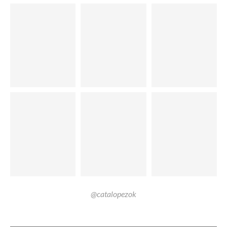
@catalopezok