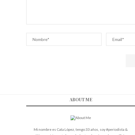
ABOUT ME
Mi nombre es Cata López, tengo 33 años, soy #periodista &