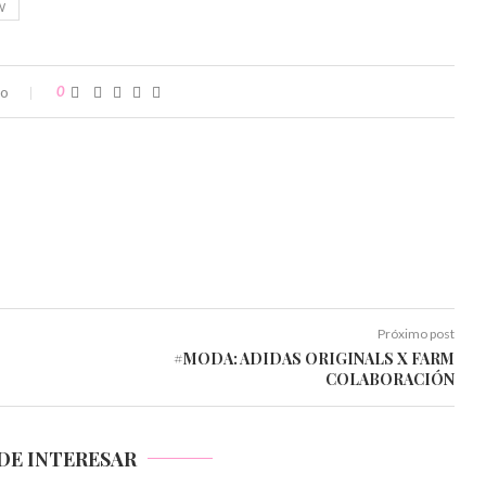
W
io
0
Próximo post
#MODA: ADIDAS ORIGINALS X FARM
COLABORACIÓN
DE INTERESAR