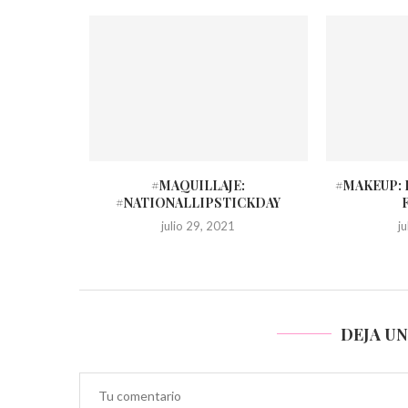
IZZIO DÍA
#MAQUILLAJE:
#MAKEUP: 
Á
#NATIONALLIPSTICKDAY
julio 29, 2021
j
DEJA U