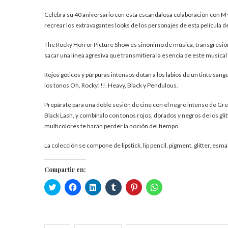
Celebra su 40 aniversario con esta escandalosa colaboración con M
recrear los extravagantes looks de los personajes de esta película d
The Rocky Horror Picture Show es sinónimo de música, transgresión, 
sacar una línea agresiva que transmitiera la esencia de este music
Rojos góticos y púrpuras intensos dotan a los labios de un tinte sang
los tonos Oh, Rocky!!!, Heavy, Black y Pendulous.
Prepárate para una doble sesión de cine con el negro intenso de Gre
Black Lash, y combínalo con tonos rojos, dorados y negros de los gli
multicolores te harán perder la noción del tiempo.
La colección se compone de lipstick, lip pencil, pigment, glitter, es
Compartir en:
Haz
Haz
Haz
Haz
Haz
Haz
clic
clic
clic
clic
clic
clic
para
para
para
para
para
para
compartir
compartir
compartir
compartir
compartir
compartir
en
en
en
en
en
en
Twitter
Facebook
LinkedIn
Tumblr
Pinterest
WhatsApp
(Se
(Se
(Se
(Se
(Se
(Se