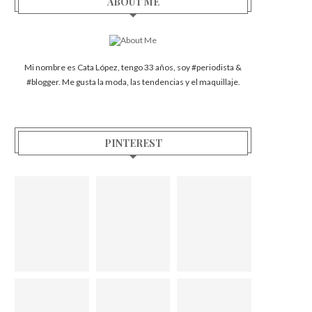
ABOUT ME
Mi nombre es Cata López, tengo 33 años, soy #periodista &
#blogger. Me gusta la moda, las tendencias y el maquillaje.
PINTEREST