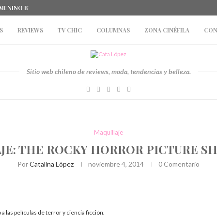
EMENINO BY CAFFARENA
#EVENTOS: STUDENT LATES BY TOPMAN Y 
S
REVIEWS
TV CHIC
COLUMNAS
ZONA CINÉFILA
CON
Sitio web chileno de reviews, moda, tendencias y belleza.
Maquillaje
JE: THE ROCKY HORROR PICTURE S
Por
Catalina López
noviembre 4, 2014
0 Comentario
 las películas de terror y ciencia ficción.