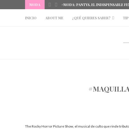
IÑA DEL MAR
MODA
#MODA: PANTYS, EL INDISPENSABLE F
INICIO
ABOUT ME
¿QUÉ QUIERES SABER?
TIP
#MAQUILLA
The Rocky Horror Picture Show, el musical de culto que rinde tributo a