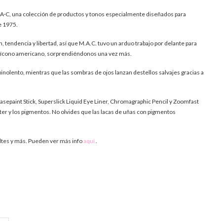
·A·C, una colección de productos y tonos especialmente diseñados para
e 1975.
tendencia y libertad, así que M.A.C. tuvo un arduo trabajo por delante para
al ícono americano, sorprendiéndonos una vez más.
uinolento, mientras que las sombras de ojos lanzan destellos salvajes gracias a
asepaint Stick, Superslick Liquid Eye Liner, Chromagraphic Pencil y Zoomfast
tter y los pigmentos. No olvides que las lacas de uñas con pigmentos
maltes y más. Pueden ver más info
aquí
.