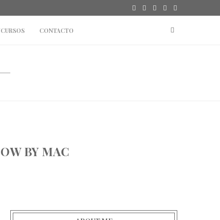
TOPSHOP
#SPORT: REEBOK CLASSIC X BEAMS #ESTOESCLA
CURSOS
CONTACTO
HOW BY MAC