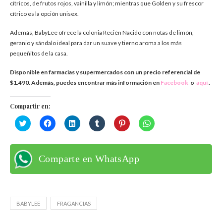
cítricos, de frutos rojos, vainilla y limón; mientras que Golden y su frescor
cítrico es la opción unisex.
Además, BabyLee ofrece la colonia Recién Nacido con notas de limón,
geranio y sándalo ideal para dar un suave y tierno aroma a los más
pequeñitos de la casa.
Disponible en farmacias y supermercados con un
precio referencial de
$1.490. Además, p
uedes encontrar más información en
Facebook
o
aquí
.
Compartir en:
Haz
Haz
Haz
Haz
Haz
Haz
clic
clic
clic
clic
clic
clic
para
para
para
para
para
para
compartir
compartir
compartir
compartir
compartir
compartir
en
en
en
en
en
en
Twitter
Facebook
LinkedIn
Tumblr
Pinterest
WhatsApp
Comparte en WhatsApp
(Se
(Se
(Se
(Se
(Se
(Se
abre
abre
abre
abre
abre
abre
en
en
en
en
en
en
una
una
una
una
una
una
ventana
ventana
ventana
ventana
ventana
ventana
nueva)
nueva)
nueva)
nueva)
nueva)
nueva)
BABYLEE
FRAGANCIAS