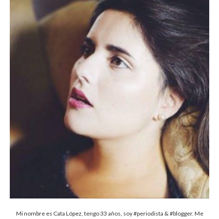
Mi nombre es Cata López, tengo 33 años, soy #periodista & #blogger. Me