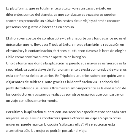
La plataforma, que es totalmente gratuita, ya es un caso de éxito en
diferentes puntos del planeta, ya que conductores y pasajeros pueden
ahorrar en promedio un 40% de los costos de un viaje y además conocer
personas con gustos e intereses en común.
El ahorro en costos de combustible y de transporte para los usuarios no es el
único pilar que ha llevado a Tripda al éxito, sino que también la reducción en
el tránsito y la contaminación, factores que fueron claves a la hora de elegir a
Chile como próximo punto de apertura en la región.
Uno de los temas donde la aplicación ha puesto sus mayores esfuerzos es la
seguridad, ya que la clave del funcionamiento de esta comunidad de viajeros
es la confianza de los usuarios. En Tripda los usuarios saben con quién van a
viajar antes de subirse al auto gracias a la identificación vía Facebook del
perfil de todos los usuarios. Otro mecanismo importante es la evaluación de
los conductores y pasajeros realizada por otros usuarios que compartieron
un viaje con ellos anteriormente.
Por último, la aplicación cuenta con una sección especialmente pensada para
mujeres, ya que si una conductora quiere ofrecer un viaje sólo para otras
mujeres, puede marcar la opción “sólo para ellas”. Al seleccionar esta
alternativa sólo las mujeres podrán postular al viaje.