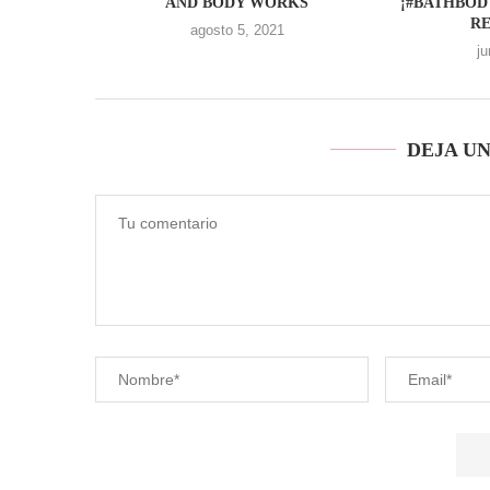
AND BODY WORKS
¡#BATHBO
R
agosto 5, 2021
j
DEJA U