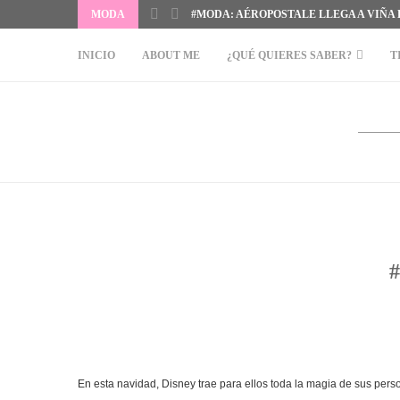
MODA
#MODA: AÉROPOSTALE LLEGA A VIÑA
INICIO
ABOUT ME
¿QUÉ QUIERES SABER?
T
En esta navidad, Disney trae para ellos toda la magia de sus perso