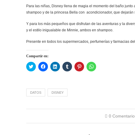
Para las niñas, Disney llena de magia el momento del baño junto a
shampoo y de la princesa Bella con acondicionador, que dejarán su
Y para los más pequeños que disfrutan de las aventuras y la diver
y el estilo inigualable de Minnie, ambos en shampoo.
Presente en todos los supermercados, perfumerías y farmacias del
Compartir en:
Haz
Haz
Haz
Haz
Haz
Haz
clic
clic
clic
clic
clic
clic
para
para
para
para
para
para
compartir
compartir
compartir
compartir
compartir
compartir
en
en
en
en
en
en
Twitter
Facebook
LinkedIn
Tumblr
Pinterest
WhatsApp
(Se
(Se
(Se
(Se
(Se
(Se
abre
abre
abre
abre
abre
abre
DATOS
DISNEY
en
en
en
en
en
en
una
una
una
una
una
una
ventana
ventana
ventana
ventana
ventana
ventana
nueva)
nueva)
nueva)
nueva)
nueva)
nueva)
0 Comentario