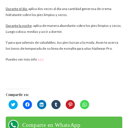
Durante el día:
aplica dos veces al día una cantidad generosa de crema
hidratante sobre los pies limpios y secos.
Durante la noche
: aplica de manera abundante sobre los pies limpios y secos.
Luego coloca medias y así ir a dormir.
Y para que además de saludables, tus pies luzcan a la moda, Avon te acerca
los tonos de temporada de su línea de esmalte para uñas Nailwear Pro.
Puedes ver más info
aquí
Compartir en:
Haz
Haz
Haz
Haz
Haz
Haz
clic
clic
clic
clic
clic
clic
para
para
para
para
para
para
compartir
compartir
compartir
compartir
compartir
compartir
en
en
en
en
en
en
Twitter
Facebook
LinkedIn
Tumblr
Pinterest
WhatsApp
Comparte en WhatsApp
(Se
(Se
(Se
(Se
(Se
(Se