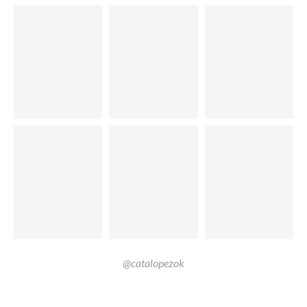
@catalopezok