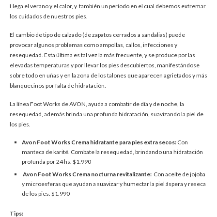
Llega el verano y el calor, y también un período en el cual debemos extremar
los cuidados de nuestros pies.
El cambio de tipo de calzado (de zapatos cerrados a sandalias) puede
provocar algunos problemas como ampollas, callos, infecciones y
resequedad. Esta última es tal vez la más frecuente, y se produce por las
elevadas temperaturas y por llevar los pies descubiertos, manifestándose
sobre todo en uñas y en la zona de los talones que aparecen agrietados y más
blanquecinos por falta de hidratación.
La línea Foot Works de AVON, ayuda a combatir de día y de noche, la
resequedad, además brinda una profunda hidratación, suavizando la piel de
los pies.
Avon Foot Works Crema hidratante para pies extra secos:
Con
manteca de karité. Combate la resequedad, brindando una hidratación
profunda por 24 hs. $1.990
Avon Foot Works Crema nocturna revitalizante:
Con aceite de jojoba
y microesferas que ayudan a suavizar y humectar la piel áspera y reseca
de los pies. $1.990
Tips: