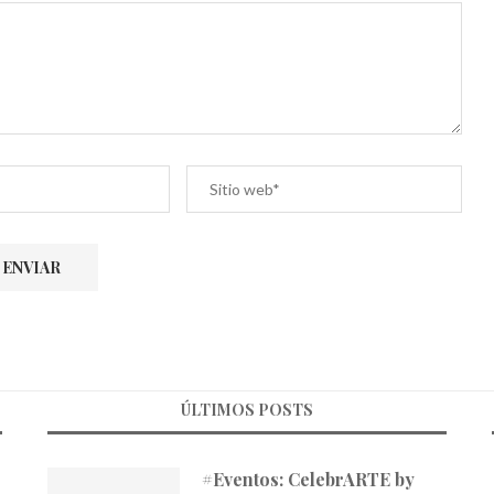
ÚLTIMOS POSTS
#Eventos: CelebrARTE by