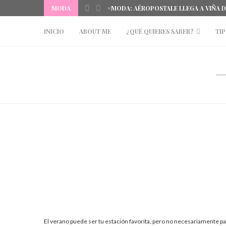
MODA
#MODA: AÉROPOSTALE LLEGA A VIÑA 
INICIO
ABOUT ME
¿QUÉ QUIERES SABER?
TIP
El verano puede ser tu estación favorita, pero no necesariamente par