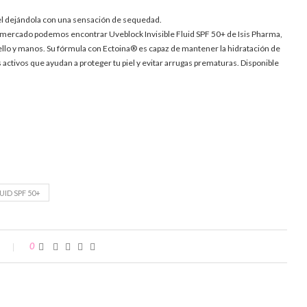
u piel dejándola con una sensación de sequedad.
 el mercado podemos encontrar Uveblock Invisible Fluid SPF 50+ de Isis Pharma,
ello y manos. Su fórmula con Ectoina® es capaz de mantener la hidratación de
 activos que ayudan a proteger tu piel y evitar arrugas prematuras. Disponible
UID SPF 50+
0