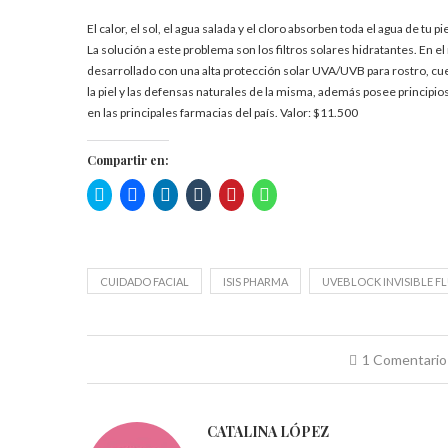
El calor, el sol, el agua salada y el cloro absorben toda el agua de t
La solución a este problema son los filtros solares hidratantes. En
desarrollado con una alta protección solar UVA/UVB para rostro, cu
la piel y las defensas naturales de la misma, además posee principios
en las principales farmacias del país. Valor: $11.500
Compartir en:
Haz
Haz
Haz
Haz
Haz
Haz
clic
clic
clic
clic
clic
clic
para
para
para
para
para
para
compartir
compartir
compartir
compartir
compartir
compartir
en
en
en
en
en
en
Twitter
Facebook
LinkedIn
Tumblr
Pinterest
WhatsApp
(Se
(Se
(Se
(Se
(Se
(Se
abre
abre
abre
abre
abre
abre
CUIDADO FACIAL
ISIS PHARMA
UVEBLOCK INVISIBLE FL
en
en
en
en
en
en
una
una
una
una
una
una
ventana
ventana
ventana
ventana
ventana
ventana
nueva)
nueva)
nueva)
nueva)
nueva)
nueva)
1 Comentario
CATALINA LÓPEZ