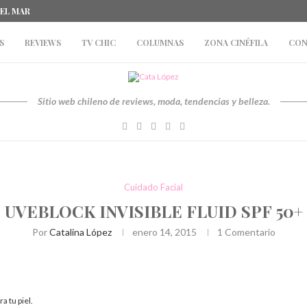
DEL MAR
S
REVIEWS
TV CHIC
COLUMNAS
ZONA CINÉFILA
CON
Sitio web chileno de reviews, moda, tendencias y belleza.
Cuidado Facial
UVEBLOCK INVISIBLE FLUID SPF 50+
Por
Catalina López
enero 14, 2015
1 Comentario
a tu piel.