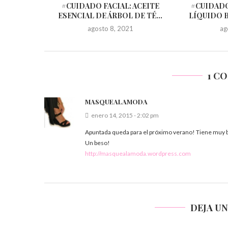
#CUIDADO FACIAL: ACEITE
#CUIDADO
ESENCIAL DE ÁRBOL DE TÉ...
LÍQUIDO 
agosto 8, 2021
ag
1 C
MASQUEALAMODA
enero 14, 2015 - 2:02 pm
Apuntada queda para el próximo verano! Tiene muy bu
Un beso!
http://masquealamoda.wordpress.com
DEJA U