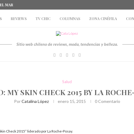
DEL MAR
S
REVIEWS
TV CHIC
COLUMNAS
ZONA CINÉFILA
CON
Sitio web chileno de reviews, moda, tendencias y belleza.
Salud
D: MY SKIN CHECK 2015 BY LA ROCHE
Por
Catalina López
enero 15, 2015
0 Comentario
kin Check 2015” liderado por La Roche-Posay.