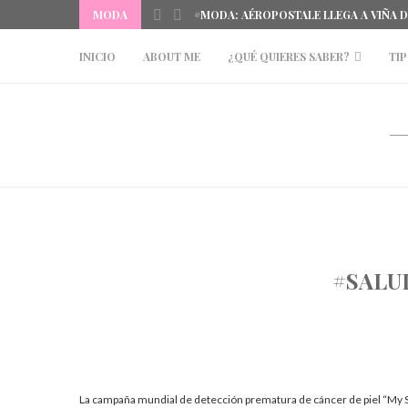
MODA
#MODA: AÉROPOSTALE LLEGA A VIÑA 
INICIO
ABOUT ME
¿QUÉ QUIERES SABER?
TIP
#SALU
La campaña mundial de detección prematura de cáncer de piel “My S