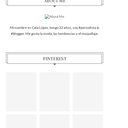
ABOUT ME
Mi nombre es Cata López, tengo 33 años, soy #periodista &
#blogger. Me gusta la moda, las tendencias y el maquillaje.
PINTEREST