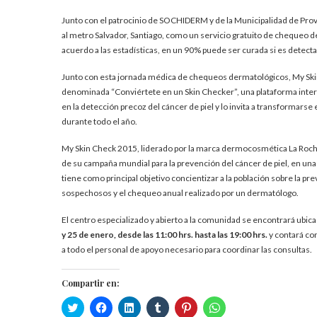
Junto con el patrocinio de SOCHIDERM y de la Municipalidad de Provi
al metro Salvador, Santiago, como un servicio gratuito de chequeo 
acuerdo a las estadísticas, en un 90% puede ser curada si es detect
Junto con esta jornada médica de chequeos dermatológicos, My Skin
denominada “Conviértete en un Skin Checker”, una plataforma interac
en la detección precoz del cáncer de piel y lo invita a transformarse
durante todo el año.
My Skin Check 2015, liderado por la marca dermocosmética La Roche-
de su campaña mundial para la prevención del cáncer de piel, en un
tiene como principal objetivo concientizar a la población sobre la pre
sospechosos y el chequeo anual realizado por un dermatólogo.
El centro especializado y abierto a la comunidad se encontrará ubic
y 25 de enero, desde las 11:00 hrs. hasta las 19:00 hrs.
y contará co
a todo el personal de apoyo necesario para coordinar las consultas.
Compartir en:
Haz
Haz
Haz
Haz
Haz
Haz
clic
clic
clic
clic
clic
clic