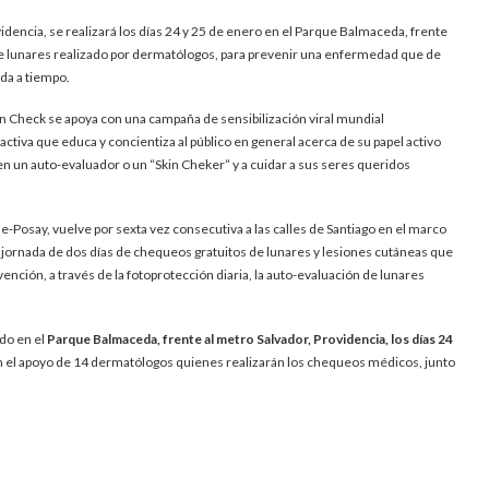
dencia, se realizará los días 24 y 25 de enero en el Parque Balmaceda, frente
de lunares realizado por dermatólogos, para prevenir una enfermedad que de
ada a tiempo.
 Check se apoya con una campaña de sensibilización viral mundial
tiva que educa y concientiza al público en general acerca de su papel activo
 en un auto-evaluador o un “Skin Cheker” y a cuidar a sus seres queridos
Posay, vuelve por sexta vez consecutiva a las calles de Santiago en el marco
a jornada de dos días de chequeos gratuitos de lunares y lesiones cutáneas que
vención, a través de la fotoprotección diaria, la auto-evaluación de lunares
ado en el
Parque Balmaceda, frente al metro Salvador, Providencia, los días 24
n el apoyo de 14 dermatólogos quienes realizarán los chequeos médicos, junto