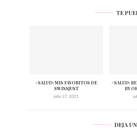
TE PUE
#SALUD: MIS FAVORITOS DE
#SALUD: R
SWISSJUST
BY O
julio 27, 2021
j
DEJA U