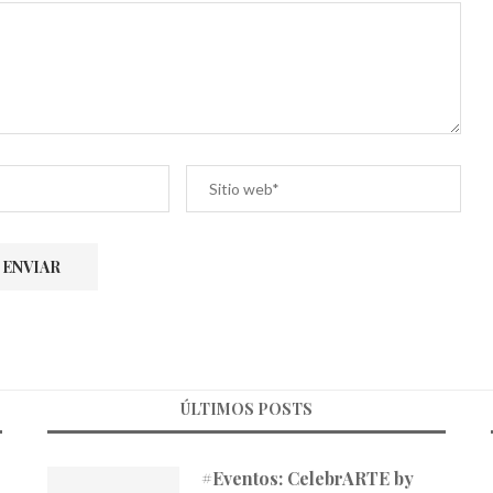
ÚLTIMOS POSTS
#Eventos: CelebrARTE by