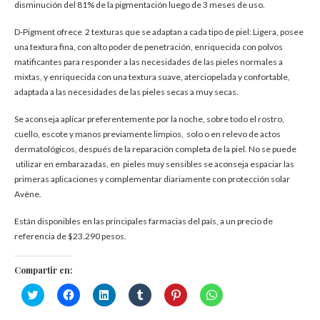
disminución del 81% de la pigmentación luego de 3 meses de uso.
D-Pigment ofrece 2 texturas que se adaptan a cada tipo de piel: Ligera, posee
una textura fina, con alto poder de penetración, enriquecida con polvos
matificantes para responder a las necesidades de las pieles normales a
mixtas, y enriquecida con una textura suave, aterciopelada y confortable,
adaptada a las necesidades de las pieles secas a muy secas.
Se aconseja aplicar preferentemente por la noche, sobre todo el rostro,
cuello, escote y manos previamente limpios, solo o en relevo de actos
dermatológicos, después de la reparación completa de la piel. No se puede
utilizar en embarazadas, en pieles muy sensibles se aconseja espaciar las
primeras aplicaciones y complementar diariamente con protección solar
Avène.
Están disponibles en las principales farmacias del país, a un precio de
referencia de $23.290 pesos.
Compartir en:
Haz
Haz
Haz
Haz
Haz
Haz
clic
clic
clic
clic
clic
clic
para
para
para
para
para
para