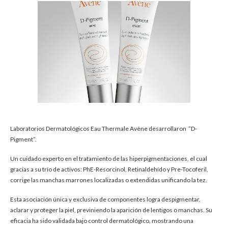
Laboratorios Dermatológicos Eau Thermale Avène desarrollaron “D-
Pigment”.
Un cuidado experto en el tratamiento de las hiperpigmentaciones, el cual
gracias a su trío de activos: PhE-Resorcinol, Retinaldehído y Pre-Tocoferil,
corrige las manchas marrones localizadas o extendidas unificando la tez.
Esta asociación única y exclusiva de componentes logra despigmentar,
aclarar y proteger la piel, previniendo la aparición de lentigos o manchas. Su
eficacia ha sido validada bajo control dermatológico, mostrando una