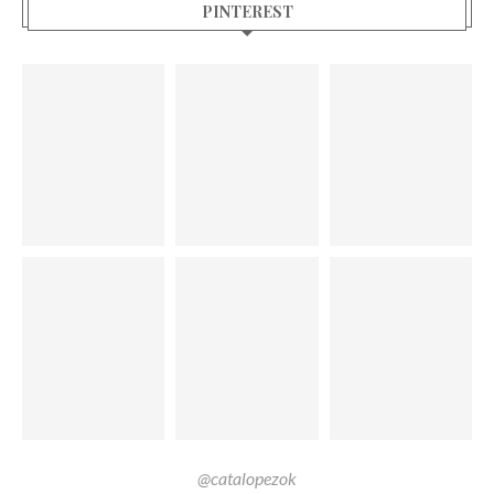
PINTEREST
@catalopezok