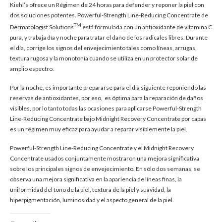
Kiehl’s ofrece un Régimen de 24 horas para defender y reponer la piel con
dos soluciones potentes. Powerful-Strength Line-Reducing Concentrate de
TM
Dermatologist Solutions
está formulada con un antioxidante de vitamina C
pura, y trabaja día y noche para tratar el daño de los radicales libres. Durante
el día, corrige los signos del envejecimiento tales como líneas, arrugas,
textura rugosa y la monotonía cuando se utiliza en un protector solar de
amplio espectro.
Por la noche, es importante prepararse para el día siguiente reponiendo las
reservas de antioxidantes, por eso, es óptima para la reparación de daños
visibles, por lo tanto todas las ocasiones para aplicarse Powerful-Strength
Line-Reducing Concentrate bajo Midnight Recovery Concentrate por capas
es un régimen muy eficaz para ayudar a reparar visiblemente la piel.
Powerful-Strength Line-Reducing Concentrate y el Midnight Recovery
Concentrate usados conjuntamente mostraron una mejora significativa
sobre los principales signos de envejecimiento. En sólo dos semanas, se
observa una mejora significativa en la apariencia de líneas finas, la
uniformidad del tono de la piel, textura de la piel y suavidad, la
hiperpigmentación, luminosidad y el aspecto general de la piel.