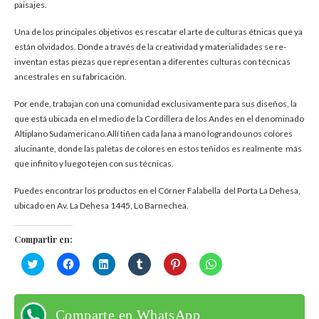
paisajes.
Una de los principales objetivos es rescatar el arte de culturas étnicas que ya
están olvidados. Donde a través de la creatividad y materialidades se re-
inventan estas piezas que representan a diferentes culturas con técnicas
ancestrales en su fabricación.
Por ende, trabajan con una comunidad exclusivamente para sus diseños, la
que está ubicada en el medio de la Cordillera de los Andes en el denominado
Altiplano Sudamericano.Allí tiñen cada lana a mano logrando unos colores
alucinante, donde las paletas de colores en estos teñidos es realmente más
que infinito y luego tejen con sus técnicas.
Puedes encontrar los productos en el Córner Falabella del Porta La Dehesa,
ubicado en Av. La Dehesa 1445, Lo Barnechea.
Compartir en:
Haz
Haz
Haz
Haz
Haz
Haz
clic
clic
clic
clic
clic
clic
para
para
para
para
para
para
compartir
compartir
compartir
compartir
compartir
compartir
en
en
en
en
en
en
Twitter
Facebook
LinkedIn
Tumblr
Pinterest
WhatsApp
Comparte en WhatsApp
(Se
(Se
(Se
(Se
(Se
(Se