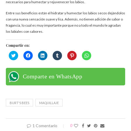
necesarios para humectar y rejuvenecer los labios.
Entre sus beneficios están el
hidratar y humectar los labios secos dejándolos
con una nueva sensación suave y lisa. Además, no tienen adición de sabor o
fragancia, lo cual es muy importante porque no a todo el mundo le agradan
los labiales con sabores.
Compartir en:
Haz
Haz
Haz
Haz
Haz
Haz
clic
clic
clic
clic
clic
clic
para
para
para
para
para
para
compartir
compartir
compartir
compartir
compartir
compartir
en
en
en
en
en
en
Twitter
Facebook
LinkedIn
Tumblr
Pinterest
WhatsApp
Comparte en WhatsApp
(Se
(Se
(Se
(Se
(Se
(Se
abre
abre
abre
abre
abre
abre
en
en
en
en
en
en
una
una
una
una
una
una
ventana
ventana
ventana
ventana
ventana
ventana
nueva)
nueva)
nueva)
nueva)
nueva)
nueva)
BURT'S BEES
MAQUILLAJE
1 Comentario
0