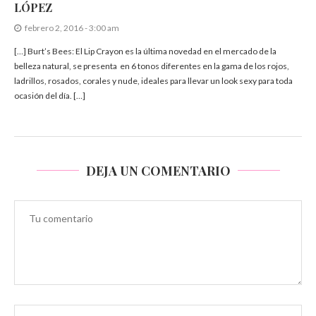
LÓPEZ
febrero 2, 2016 - 3:00 am
[…] Burt’s Bees: El Lip Crayon es la última novedad en el mercado de la
belleza natural, se presenta en 6 tonos diferentes en la gama de los rojos,
ladrillos, rosados, corales y nude, ideales para llevar un look sexy para toda
ocasión del día. […]
DEJA UN COMENTARIO