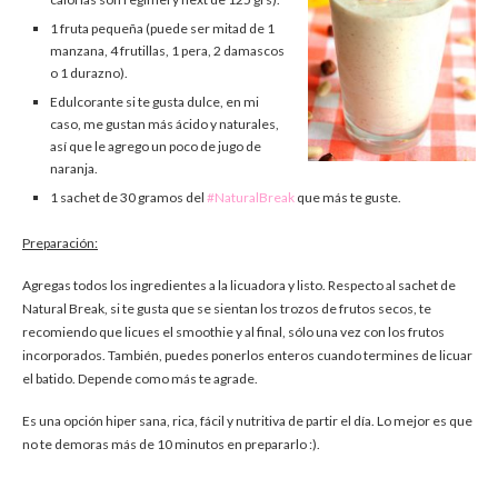
1 fruta pequeña (puede ser mitad de 1
manzana, 4 frutillas, 1 pera, 2 damascos
o 1 durazno).
Edulcorante si te gusta dulce, en mi
caso, me gustan más ácido y naturales,
así que le agrego un poco de jugo de
naranja.
1 sachet de 30 gramos del
#NaturalBreak
que más te guste.
Preparación:
Agregas todos los ingredientes a la licuadora y listo. Respecto al sachet de
Natural Break, si te gusta que se sientan los trozos de frutos secos, te
recomiendo que licues el smoothie y al final, sólo una vez con los frutos
incorporados. También, puedes ponerlos enteros cuando termines de licuar
el batido. Depende como más te agrade.
Es una opción hiper sana, rica, fácil y nutritiva de partir el día. Lo mejor es que
no te demoras más de 10 minutos en prepararlo :).