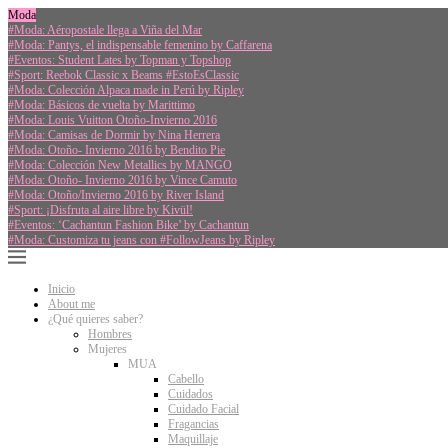
Moda
#Moda: Aéropostale llega a Viña del Mar
#Moda: Pantys, el indispensable femenino by Caffarena
#Eventos: Student Lates by Topman y Topshop
#Sport: Reebok Classic x Beams #EstoEsClassic
#Moda: Colección Alpaca made in Perú by Ripley
#Moda: Básicos de vuelta by Marittimo
#Moda: Louis Vuitton Otoño-Invierno 2016
#Moda: Camisas de Dormir by Nina Herrera
#Moda: Otoño- Invierno 2016 by Bendito Pie
#Moda: Colección New Metallics by MANGO
#Moda: Otoño- Invierno 2016 by Vince Camuto
#Moda: Otoño/Invierno 2016 by River Island
#Sport: ¡Disfruta al aire libre by Kivül!
#Eventos: ‘Cachantun Fashion Bike’ by Cachantun
#Moda: Customiza tu jeans con #FollowJeans by Ripley
Inicio
About me
¿Qué quieres saber?
Hombres
Mujeres
MUA
Cabello
Cuidados
Cuidado Facial
Fragancias
Maquillaje