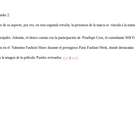
ander 2.
e su aspecto, por eso, en esta segunda versión, la presencia de la marca se vincula a la trama
cipales. Además, el elenco cuenta con la participación de Penélope Cruz, el comediante Will Ferr
aron en el Valentino Fashion Show durante el prestigioso Paris Fashion Week, donde destacadas 
la imagen de la película. Puedes revisarlos
aquí
y
aquí
.