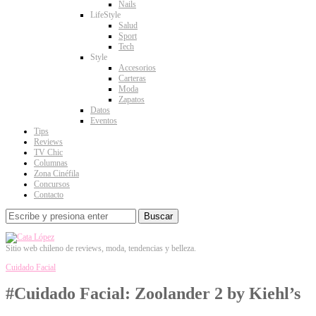
Nails
LifeStyle
Salud
Sport
Tech
Style
Accesorios
Carteras
Moda
Zapatos
Datos
Eventos
Tips
Reviews
TV Chic
Columnas
Zona Cinéfila
Concursos
Contacto
Buscar
Sitio web chileno de reviews, moda, tendencias y belleza.
Cuidado Facial
#Cuidado Facial: Zoolander 2 by Kiehl’s