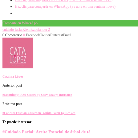
Haz clic para compartir en Pinterest (Se abre en una ventana nueva)
Haz clic para compartir en WhatsApp (Se abre en una ventana nueva)
Comparte en WhatsApp
cuidado facial
Kiehl’s
zoolander 2
0 Comentario
0
Facebook
Twitter
Pinterest
Email
Catalina López
Anterior post
#Maquillaje: Real Colors by Sally Beauty Intersalon
Próximo post
#Cabello: Fashion Collection- Guido Palau by Redken
Te puede interesar
#Cuidado Facial: Aceite Esencial de árbol de té...