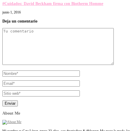
#Cuidados: David Beckham firma con Biotherm Homme
junio 1, 2016
Deja un comentario
About Me
Mi nombre es Cata López, tengo 33 años, soy #periodista & #blogger. Me gusta la moda, las t