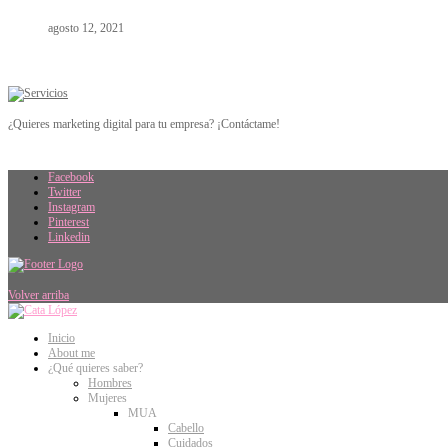
agosto 12, 2021
¿Quieres marketing digital para tu empresa? ¡Contáctame!
Facebook
Twitter
Instagram
Pinterest
Linkedin
Volver arriba
Inicio
About me
¿Qué quieres saber?
Hombres
Mujeres
MUA
Cabello
Cuidados