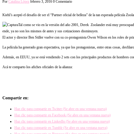
Por
Catalina López
febrero 3, 2016
0 Comentario
Kiehl’s aceptó el desafío de ser el “Partner oficial de belleza” de la tan esperada película Zool
Tal como se vio en la versión del año 2001, Derek Zoolander está muy preocupado d
ende, ya no son los mismos de antes y sus cotizaciones disminuyen.
El actor y director Ben Stiller vuelve con su co-protagonista Owen Wilson en los roles de prin
La película ha generado gran expectativa, ya que los protagonistas, entre otras cosas, desfil
Además, en EEUU, ya se está vendiendo 2 sets con los principales productos de hombres con 
Acá te comparto los afiches oficiales de la alianza:
Compartir en:
Haz clic para compartir en Twitter (Se abre en una ventana nueva)
Haz clic para compartir en Facebook (Se abre en una ventana nueva)
Haz clic para compartir en LinkedIn (Se abre en una ventana nueva)
Haz clic para compartir en Tumblr (Se abre en una ventana nueva)