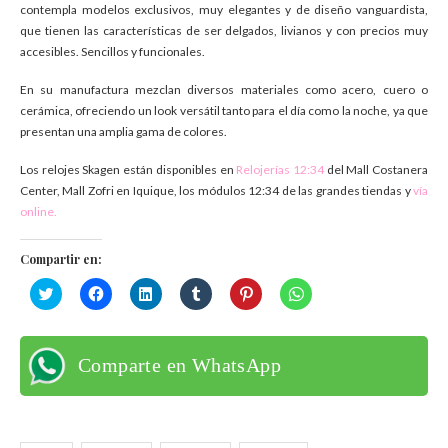
contempla modelos exclusivos, muy elegantes y de diseño vanguardista,
que tienen las características de ser delgados, livianos y con precios muy
accesibles. Sencillos y funcionales.
En su manufactura mezclan diversos materiales como acero, cuero o
cerámica, ofreciendo un look versátil tanto para el día como la noche, ya que
presentan una amplia gama de colores.
Los relojes Skagen están disponibles en
Relojerías 12:34
del Mall Costanera
Center, Mall Zofri en Iquique, los módulos 12:34 de las grandes tiendas y
vía
online.
Compartir en:
Haz
Haz
Haz
Haz
Haz
Haz
clic
clic
clic
clic
clic
clic
para
para
para
para
para
para
compartir
compartir
compartir
compartir
compartir
compartir
en
en
en
en
en
en
Twitter
Facebook
LinkedIn
Tumblr
Pinterest
WhatsApp
Comparte en WhatsApp
(Se
(Se
(Se
(Se
(Se
(Se
abre
abre
abre
abre
abre
abre
en
en
en
en
en
en
una
una
una
una
una
una
ventana
ventana
ventana
ventana
ventana
ventana
nueva)
nueva)
nueva)
nueva)
nueva)
nueva)