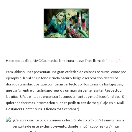
Hace pocos días, MAC Cosmetics lanzó una nueva línea llamada
“Indulge”.
Para labios y uñas presentan una gran variedad de colores oscuros, como por
ejemplo el labial en un tono ciruela oscuro, beige escarchado y destellos
dorados translúcidos que combinan perfecto con los tonos de los Lipgloss,
que varían entre un arándano negro y un marrón centelleante. Respecto a
las uñas, Uñas pintadas encontrarás tonos brillantes y metálicos fundidos. Si
quieres saber más información puedes pedir tu cita de maquillaje en el Mall
Costanera Center o ir a la tienda más cercana :).