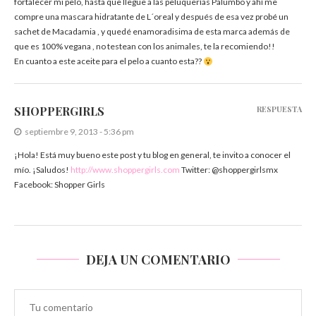
fortalecer mi pelo, hasta que llegue a las peluquerías Palumbo y ahí me
compre una mascara hidratante de L´oreal y después de esa vez probé un
sachet de Macadamia , y quedé enamoradisima de esta marca además de
que es 100% vegana , no testean con los animales, te la recomiendo!!
En cuanto a este aceite para el pelo a cuanto esta??
SHOPPERGIRLS
RESPUESTA
septiembre 9, 2013 - 5:36 pm
¡Hola! Está muy bueno este post y tu blog en general, te invito a conocer el
mío. ¡Saludos!
http://www.shoppergirls.com
Twitter: @shoppergirlsmx
Facebook: Shopper Girls
DEJA UN COMENTARIO