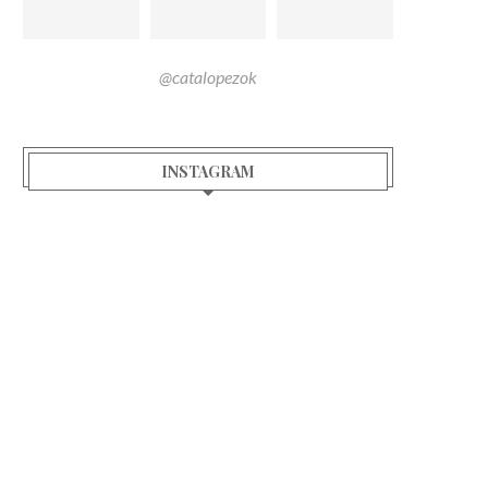
@catalopezok
INSTAGRAM