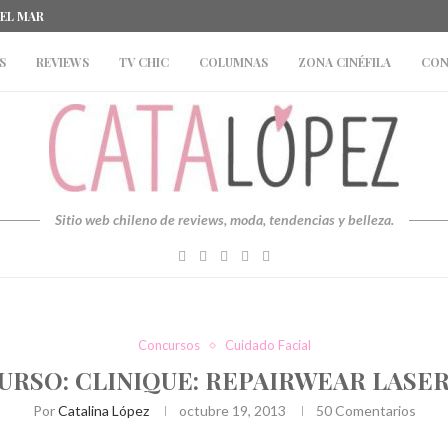
DEL MAR
S
REVIEWS
TV CHIC
COLUMNAS
ZONA CINÉFILA
CON
Sitio web chileno de reviews, moda, tendencias y belleza.
Concursos
Cuidado Facial
RSO: CLINIQUE: REPAIRWEAR LASE
Por
Catalina López
octubre 19, 2013
50 Comentarios