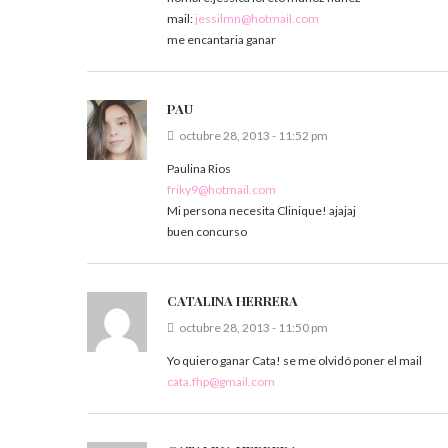
mail:
jessilmn@hotmail.com
me encantaria ganar
PAU
octubre 28, 2013 - 11:52 pm
Paulina Rios
friky9@hotmail.com
Mi persona necesita Clinique! ajajaj
buen concurso
CATALINA HERRERA
octubre 28, 2013 - 11:50 pm
Yo quiero ganar Cata! se me olvidó poner el mail
cata.fhp@gmail.com