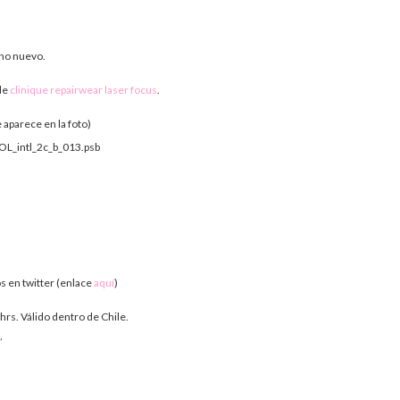
uno nuevo.
de
clinique repairwear laser focus
.
aparece en la foto)
os en twitter (enlace
aquí
)
hrs. Válido dentro de Chile.
,