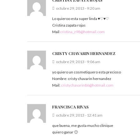
octubre 29, 2013 - 9:20 am
Lo quieroo esta super linda ♥♡♥♡
Cristina zapata rojas
Mail
cristina_z98@hotmail.com
CRISTY CHAVARIN HERNANDEZ
octubre 29, 2013 - 9:06 am
yo quiero un cosmetiquero esta precioso
Nombre: cristy chavarin hernandez
Mail:
cristychavarin86@hotmail.com
FRANCISCA RIVAS
octubre 29, 2013 - 12:41 am
que buena, me gusta mucho clinique
quiero ganar 🙂