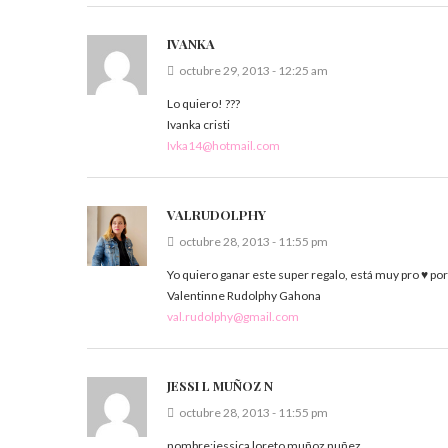
IVANKA
octubre 29, 2013 - 12:25 am
Lo quiero! ???
Ivanka cristi
Ivka14@hotmail.com
VALRUDOLPHY
octubre 28, 2013 - 11:55 pm
Yo quiero ganar este super regalo, está muy pro ♥ por
Valentinne Rudolphy Gahona
val.rudolphy@gmail.com
JESSI L MUÑOZ N
octubre 28, 2013 - 11:55 pm
nombre:jessica loreto muñoz nuñez