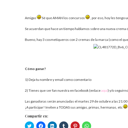
Amigas
Sé que AMAN los concursos
, por eso, hoy les tengo 
Se acuerdan que hace un tiempo hablamos sobre una nueva crema 
Bueno, hay 3 cosmetiqueros con 2 cremas de la marca (como el que 
Cómo ganar?
1) Deja tu nombre y email como comentario
2) Tienes que ser fan nuestra en facebook (enlace
aquí
) y/o seguirn
Las ganadoras serán anunciadas el martes 29 de octubre a las 21:00 
¡A participar! Inviten a TODAS sus amigas, primas, hermanas, etc
Compartir en:
Haz
Haz
Haz
Haz
Haz
Haz