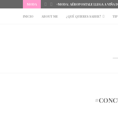
MODA
#MODA: AÉROPOSTALE LLEGA A VIÑA 
INICIO
ABOUT ME
¿QUÉ QUIERES SABER?
TIP
#CONCU