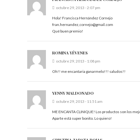
octubre 29, 2013 - 2:07 pm
Hola! Francisca Hernández Cornejo
fran.hernandez,cornejo@gmail.com
Qué buen premio!
ROMINA YÉVENES
octubre 29, 2013 - 1:08 pm
Oh!! me encantaria ganarmelo!!! saludos!!
YENNY MALDONADO
octubre 29, 2013 - 11:51 am
ME ENCANTA CLINIQUE! Los productos son los mejor
Aparte está super bonito. Lo quiero!
CRISTINA ZAPATA ROJAS