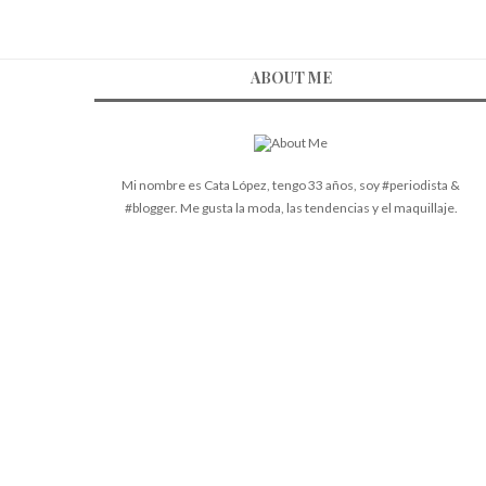
ABOUT ME
Mi nombre es Cata López, tengo 33 años, soy #periodista &
#blogger. Me gusta la moda, las tendencias y el maquillaje.