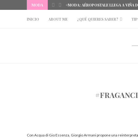
MODA
#MODA: AÉROPOSTALE LLEGA A VIÑA 
INICIO
ABOUT ME
¿QUÉ QUIERES SABER?
TIP
#FRAGANCI
Con Acqua di Gio Essenza, Giorgio Armani propone una reinterpreta