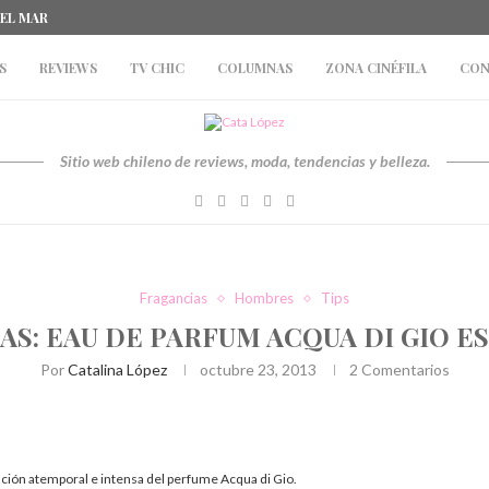
DEL MAR
S
REVIEWS
TV CHIC
COLUMNAS
ZONA CINÉFILA
CON
Sitio web chileno de reviews, moda, tendencias y belleza.
Fragancias
Hombres
Tips
AS: EAU DE PARFUM ACQUA DI GIO E
Por
Catalina López
octubre 23, 2013
2 Comentarios
ción atemporal e intensa del perfume Acqua di Gio.