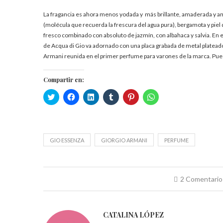
La fragancia es ahora menos yodada y más brillante, amaderada y amb
(molécula que recuerda la frescura del agua pura), bergamota y piel d
fresco combinado con absoluto de jazmín, con albahaca y salvia. En e
de Acqua di Gio va adornado con una placa grabada de metal plateado
Armani reunida en el primer perfume para varones de la marca. Puede
Compartir en:
Haz
Haz
Haz
Haz
Haz
Haz
clic
clic
clic
clic
clic
clic
para
para
para
para
para
para
compartir
compartir
compartir
compartir
compartir
compartir
en
en
en
en
en
en
Twitter
Facebook
LinkedIn
Tumblr
Pinterest
WhatsApp
(Se
(Se
(Se
(Se
(Se
(Se
abre
abre
abre
abre
abre
abre
GIO ESSENZA
GIORGIO ARMANI
PERFUME
en
en
en
en
en
en
una
una
una
una
una
una
ventana
ventana
ventana
ventana
ventana
ventana
nueva)
nueva)
nueva)
nueva)
nueva)
nueva)
2 Comentario
CATALINA LÓPEZ