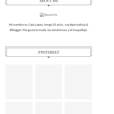
ABOUT ME
Mi nombre es Cata López, tengo 33 años, soy #periodista &
#blogger. Me gusta la moda, las tendencias y el maquillaje.
PINTEREST