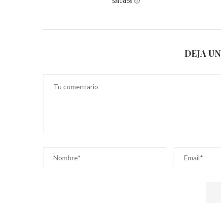
Saludos 🙂
DEJA U