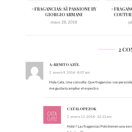
#FRAGANCIAS: SÌ PASSIONE BY
#FRAGANC
GIORGIO ARMANI
COUTUR
mayo 28, 2018
j
2 C
A-RENITO AZÚL
enero 9, 2014 - 8:07 am
Hola Cata, Una consulta: Que fragancias son parecid
me gustaría ampliar el espectro
CATALOPEZOK
enero 11, 2014 - 12:13 am
Hola!! Las fragancias Polo tienen una exce