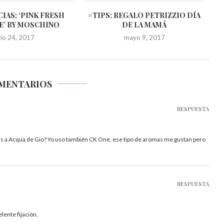
IAS: ‘PINK FRESH
#TIPS: REGALO PETRIZZIO DÍA
E’ BY MOSCHINO
DE LA MAMÁ
ulio 24, 2017
mayo 9, 2017
OMENTARIOS
RESPUESTA
as a Acqua de Gio? Yo uso también CK One, ese tipo de aromas me gustan pero
RESPUESTA
lente fijación.