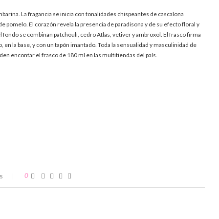
arina. La fragancia se inicia con tonalidades chispeantes de cascalona
e pomelo. El corazón revela la presencia de paradisona y de su efecto floral y
l fondo se combinan patchoulí, cedro Atlas, vetiver y ambroxol. El frasco firma
, en la base, y con un tapón imantado. Toda la sensualidad y masculinidad de
n encontar el frasco de 180 ml en las multitiendas del país.
s
0