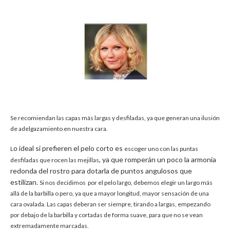
Se recomiendan las capas más largas y desfiladas, ya que generan una ilusión
de adelgazamiento en nuestra cara.
o ideal si prefieren el pelo corto es
L
escoger uno con las puntas
, ya que romperán un poco la armonía
desfiladas que rocen las mejillas
redonda del rostro para dotarla de puntos angulosos que
estilizan.
Si nos decidimos por el pelo largo,
debemos elegir un largo más
allá de la barbilla o pero
, ya que a mayor longitud, mayor sensación de una
cara ovalada.
Las capas deberan ser siempre, tirando a largas, empezando
por debajo de la barbilla y cortadas de forma suave, para que no se vean
extremadamente marcadas.