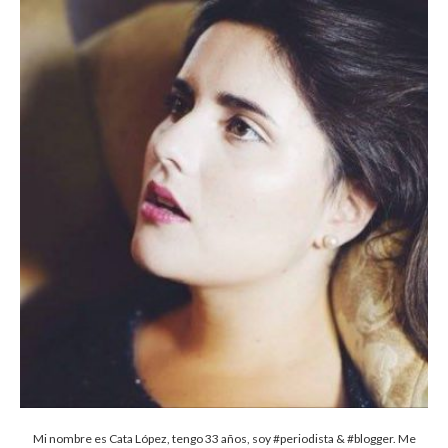
Mi nombre es Cata López, tengo 33 años, soy #periodista & #blogger. Me