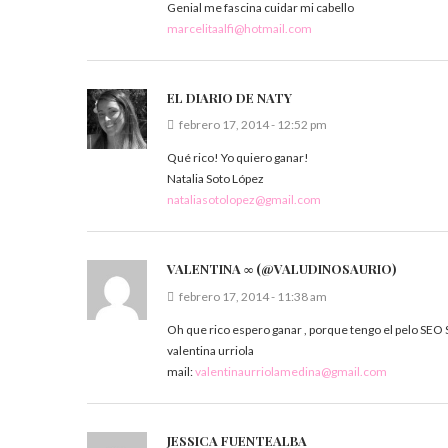
Genial me fascina cuidar mi cabello
marcelitaalfi@hotmail.com
EL DIARIO DE NATY
febrero 17, 2014 - 12:52 pm
Qué rico! Yo quiero ganar!
Natalia Soto López
nataliasotolopez@gmail.com
VALENTINA ∞ (@VALUDINOSAURIO)
febrero 17, 2014 - 11:38 am
Oh que rico espero ganar , porque tengo el pelo SEO
valentina urriola
mail:
valentinaurriolamedina@gmail.com
JESSICA FUENTEALBA