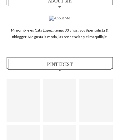
ABOUT ME
Mi nombre es Cata López, tengo 33 años, soy #periodista &
#blogger. Me gusta la moda, las tendencias y el maquillaje.
PINTEREST