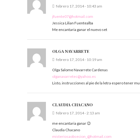
febrero 17, 2014 - 10:43 am
jfuente07@hotmail.com
Jessica Lilian Fuentealba
Me encantaria ganar el nuevo set
OLGA NAVARRETE
febrero 17, 2014 - 10:19 am
Olga Salome Navarrete Cardenas
olganavarretec@yahoo.es
Listo, instrucciones al pie de la letra espero tener m
CLAUDIA CHACANO
febrero 17, 2014 - 2:13 am
me encantaria ganar 😉
Claudia Chacano
misteriosaobsecion_@hotmail.com