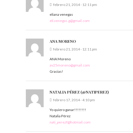
febrero 21, 2014 - 12:11 pm
eliana venegas
eli.venegas.g@gmail.com
ANA MORENO
febrero 21, 2014 - 12:11 pm
ANA Moreno
av25moreno@gmail.com
Gracias!
NATALIA PÉREZ (@NATIPEREZ)
febrero 17, 2014 - 4:10 pm
Yo quiero ganar!!!!!!!!
Natalia Pérez
nati_perezf@hotmail.com