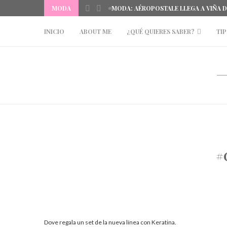
MODA
#MODA: AÉROPOSTALE LLEGA A VIÑA 
INICIO
ABOUT ME
¿QUÉ QUIERES SABER?
TIP
#
Dove regala un set de la nueva línea con Keratina.