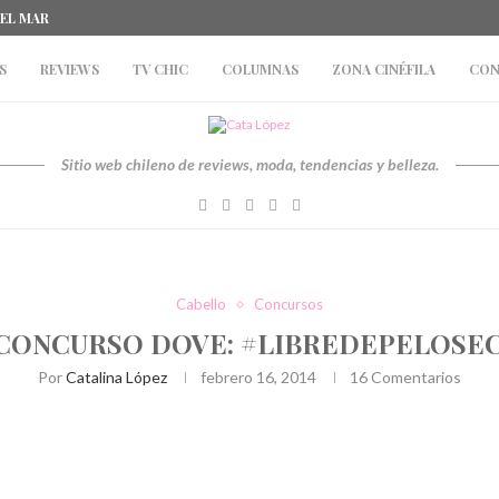
DEL MAR
S
REVIEWS
TV CHIC
COLUMNAS
ZONA CINÉFILA
CON
Sitio web chileno de reviews, moda, tendencias y belleza.
Cabello
Concursos
CONCURSO DOVE: #LIBREDEPELOSE
Por
Catalina López
febrero 16, 2014
16 Comentarios