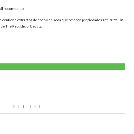
 full recomiendo.
contiene extractos de coco y de seda que ofrecen propiedades anti-frizz. Sin
 de The Republic of Beauty.
0