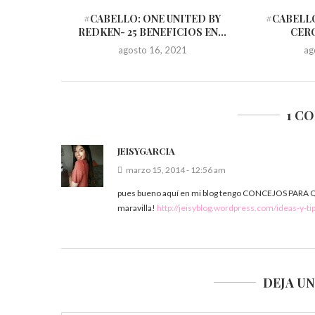
#CABELLO: ONE UNITED BY
#CABELL
REDKEN- 25 BENEFICIOS EN...
CER
agosto 16, 2021
ag
1 C
JEISYGARCIA
marzo 15, 2014 - 12:56 am
pues bueno aquí en mi blog tengo CONCEJOS PARA Q
maravilla!
http://jeisyblog.wordpress.com/ideas-y-tip
DEJA U