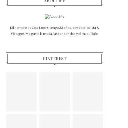
ABOUT ME
Mi nombre es Cata López, tengo 33 años, soy #periodista &
#blogger. Me gusta la moda, las tendencias y el maquillaje.
PINTEREST