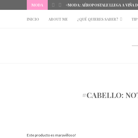
MODA
#MODA: AÉROPOSTALE LLEGA A VIÑA 
INICIO
ABOUT ME
¿QUÉ QUIERES SABER?
TIP
#CABELLO: NO
Este producto es maravilloso!