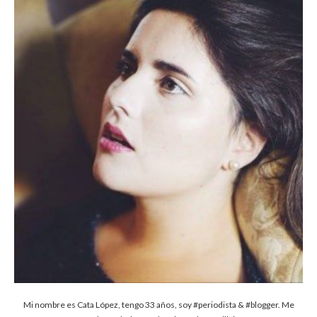
Mi nombre es Cata López, tengo 33 años, soy #periodista & #blogger. Me