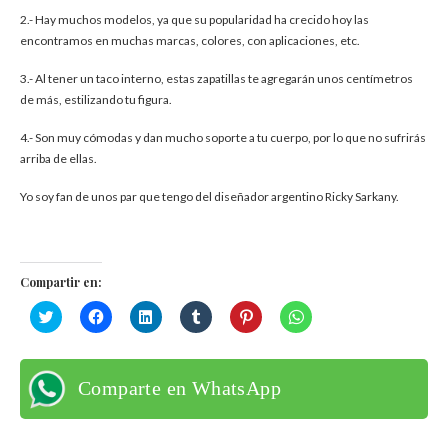
2.- Hay muchos modelos, ya que su popularidad ha crecido hoy las
encontramos en muchas marcas, colores, con aplicaciones, etc.
3.- Al tener un taco interno, estas zapatillas te agregarán unos centímetros
de más, estilizando tu figura.
4.- Son muy cómodas y dan mucho soporte a tu cuerpo, por lo que no sufrirás
arriba de ellas.
Yo soy fan de unos par que tengo del diseñador argentino Ricky Sarkany.
Compartir en:
Haz
Haz
Haz
Haz
Haz
Haz
clic
clic
clic
clic
clic
clic
para
para
para
para
para
para
compartir
compartir
compartir
compartir
compartir
compartir
en
en
en
en
en
en
Twitter
Facebook
LinkedIn
Tumblr
Pinterest
WhatsApp
Comparte en WhatsApp
(Se
(Se
(Se
(Se
(Se
(Se
abre
abre
abre
abre
abre
abre
en
en
en
en
en
en
una
una
una
una
una
una
ventana
ventana
ventana
ventana
ventana
ventana