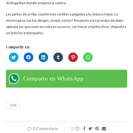
distinga bien donde empieza la cadera.
Las partes de arriba, cuanto más cortitas y pegadas a la cintura mejor. Lo
mismo pasa con los abrigos ¡mejor cortos! Respecto a las prendas de abajo
opta por las que sean en colores oscuros, con tonos y tejidos lisos, dejando a
un lado los estampados.
Compartir en:
Haz
Haz
Haz
Haz
Haz
Haz
clic
clic
clic
clic
clic
clic
para
para
para
para
para
para
compartir
compartir
compartir
compartir
compartir
compartir
en
en
en
en
en
en
Twitter
Facebook
LinkedIn
Tumblr
Pinterest
WhatsApp
Comparte en WhatsApp
(Se
(Se
(Se
(Se
(Se
(Se
abre
abre
abre
abre
abre
abre
en
en
en
en
en
en
una
una
una
una
una
una
ventana
ventana
ventana
ventana
ventana
ventana
nueva)
nueva)
nueva)
nueva)
nueva)
nueva)
TIPS
0 Comentario
0