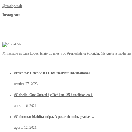
@catalopezok
Instagram
Mi nombre es Cata López, tengo 33 años, soy #periodista & #blogger. Me gusta la moda, las t
#Eventos: CelebrARTE by Marriott International
octubre 27, 2023
#Cabello: One United by Redken- 25 beneficios en 1
agosto 16, 2021
#Columna: Maldita culpa. A pesar de todo, gracias…
agosto 12, 2021