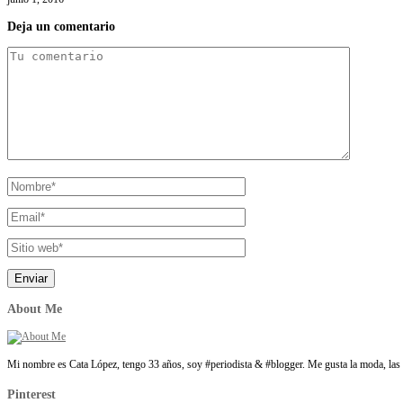
Deja un comentario
About Me
Mi nombre es Cata López, tengo 33 años, soy #periodista & #blogger. Me gusta la moda, las t
Pinterest