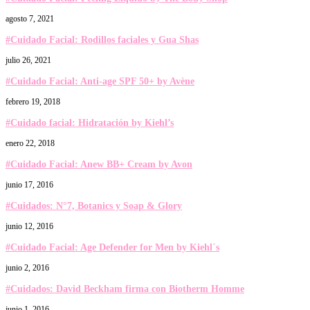
agosto 7, 2021
#Cuidado Facial: Rodillos faciales y Gua Shas
julio 26, 2021
#Cuidado Facial: Anti-age SPF 50+ by Avène
febrero 19, 2018
#Cuidado facial: Hidratación by Kiehl’s
enero 22, 2018
#Cuidado Facial: Anew BB+ Cream by Avon
junio 17, 2016
#Cuidados: N°7, Botanics y Soap & Glory
junio 12, 2016
#Cuidado Facial: Age Defender for Men by Kiehl´s
junio 2, 2016
#Cuidados: David Beckham firma con Biotherm Homme
junio 1, 2016