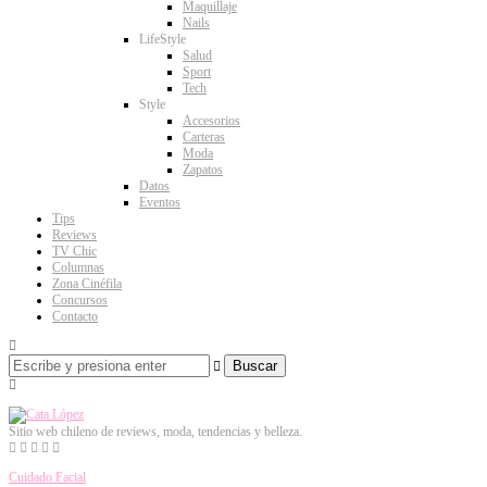
Maquillaje
Nails
LifeStyle
Salud
Sport
Tech
Style
Accesorios
Carteras
Moda
Zapatos
Datos
Eventos
Tips
Reviews
TV Chic
Columnas
Zona Cinéfila
Concursos
Contacto
Buscar
Sitio web chileno de reviews, moda, tendencias y belleza.
Cuidado Facial