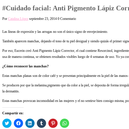
#Cuidado facial: Anti Pigmento Lápiz Cor
Por
Catalina López
septiembre 23, 2014
0 Comentario
Las líneas de expresión y las arrugas no son el único signo de envejecimiento.
También aparecen manchas, dejando el tono de tu piel desigual y siendo quizás el primer sign
Por eso, Eucerin creó Anti Pigmento Lápiz Corrector, el cual contiene Resorcinol, ingrediente
usa de manera continua, se obtienen resultados visibles luego de 4 semanas de uso. Yo ya com
¿Cómo reconocer las manchas?
Estas manchas planas son de color café y se presentan principalmente en la piel de las manos (
Se producen por que la melanina,pigmento que da color a la piel, se deposita de forma irregul
la dermatitis.
Estas manchas provocan incomodidad en las mujeres y el no sentirse bien consigo misma, por l
Compartir en:
Haz
Haz
Haz
Haz
Haz
Haz
clic
clic
clic
clic
clic
clic