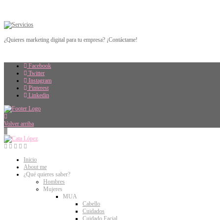
¿Quieres marketing digital para tu empresa? ¡Contáctame!
Facebook
Twitter
Instagram
Pinterest
Linkedin
Volver arriba
Inicio
About me
¿Qué quieres saber?
Hombres
Mujeres
MUA
Cabello
Cuidados
Cuidado Facial