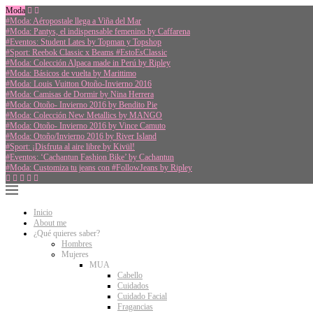
Moda
#Moda: Aéropostale llega a Viña del Mar
#Moda: Pantys, el indispensable femenino by Caffarena
#Eventos: Student Lates by Topman y Topshop
#Sport: Reebok Classic x Beams #EstoEsClassic
#Moda: Colección Alpaca made in Perú by Ripley
#Moda: Básicos de vuelta by Marittimo
#Moda: Louis Vuitton Otoño-Invierno 2016
#Moda: Camisas de Dormir by Nina Herrera
#Moda: Otoño- Invierno 2016 by Bendito Pie
#Moda: Colección New Metallics by MANGO
#Moda: Otoño- Invierno 2016 by Vince Camuto
#Moda: Otoño/Invierno 2016 by River Island
#Sport: ¡Disfruta al aire libre by Kivül!
#Eventos: ‘Cachantun Fashion Bike’ by Cachantun
#Moda: Customiza tu jeans con #FollowJeans by Ripley
Inicio
About me
¿Qué quieres saber?
Hombres
Mujeres
MUA
Cabello
Cuidados
Cuidado Facial
Fragancias