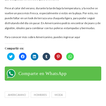
Pese al calor del verano, durante la tarde baja la temperatura, y la noche se
vuelve un poco más fresca, especialmente si estás en la playa. Por esto, no
puede faltar en un look de terraza una chaqueta ligera, para poder seguir
disfrutando del día sin pasar. En Americanino podrás encontrar de jeans y de
algodón, ideales para combinar con tus poleras estampadas y bermudas.
Para conocer más sobre Americanino, puedes ingresar aquí
Compartir en:
Haz
Haz
Haz
Haz
Haz
Haz
clic
clic
clic
clic
clic
clic
para
para
para
para
para
para
compartir
compartir
compartir
compartir
compartir
compartir
en
en
en
en
en
en
Twitter
Facebook
LinkedIn
Tumblr
Pinterest
WhatsApp
Comparte en WhatsApp
(Se
(Se
(Se
(Se
(Se
(Se
abre
abre
abre
abre
abre
abre
en
en
en
en
en
en
una
una
una
una
una
una
ventana
ventana
ventana
ventana
ventana
ventana
nueva)
nueva)
nueva)
nueva)
nueva)
nueva)
AMERICANINO
HOMBRES
MODA