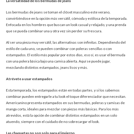
La versatilidad de los bermudas de jeans
Los bermudas de jeans se toman el clóset masculino este verano,
convirtiéndose en la opción más versátil, cómoda y estilosa de la temporada.
Enfocada en los hombres que buscan un look casual y relajado, y una prenda
que se pueda combinar una y otra vez sin perder su frescura.
Al ser una pieza muy versátil, las alternativas son infinitas. Dependiendo del
estilo de cada uno, se pueden combinar con poleras sencillas o con
estampados. El estilo más popular por estos días, eso sí, es usar el bermuda
con una polera básica bajo una camisa abierta. Aquí se puede jugar,
mezclando distintos estampados, jeans lisos y más.
Atrévete a usar estampados
Esta temporada, los estampados están en todas partes, y si los sabemos
combinar pueden entregarle a tu look el toque diferenciador que necesitan.
Americanino presenta estampados en sus bermudas, poleras y camisas de
manga corta, ideales para mezclar con piezas más básicas. Para los más
atrevidos, está la opción de combinar distintos estampados en un solo
atuendo, siempre con el cuidado de no sobrecargar el look.
Las chaquetas no son solo para el invierno