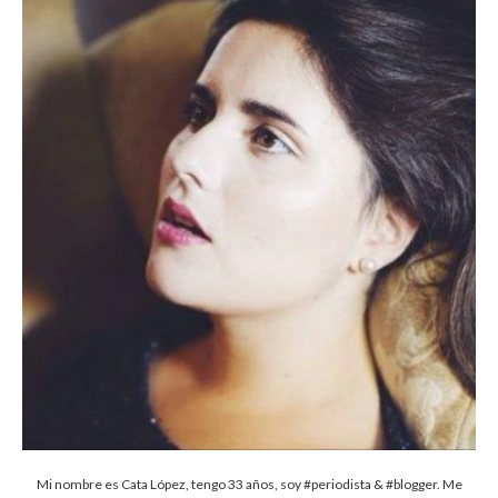
Mi nombre es Cata López, tengo 33 años, soy #periodista & #blogger. Me