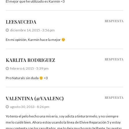
El mejor que he utilizado es Karmin <3
LEESAUCEDA
RESPUESTA
diciembre 14, 2015 - 3:56 pm
En mi opinión, Karmin hace la mejor
KARLITA RODRIGUEZ
RESPUESTA
febrero 6, 2015 - 5:39 pm
Pro Naturals sin duda
<3
VALENTINA (@VAALENC)
RESPUESTA
agosto 30, 2013 - 8:26 pm
Yo tenía el pelo hecho una miseria, soy adicta a tinturármelo, y no siempre
me lo cuidé bien. Ahora estoy usando la línea de Elvive Reparación 5 y estoy
muy contenta con los resultados, me lo deja mucho más brillante, las puntas