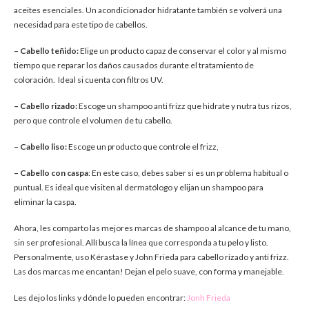
aceites esenciales. Un acondicionador hidratante también se volverá una
necesidad para este tipo de cabellos.
– Cabello teñido:
Elige un producto capaz de conservar el color y al mismo
tiempo que reparar los daños causados durante el tratamiento de
coloración. Ideal si cuenta con filtros UV.
– Cabello rizado:
Escoge un shampoo anti frizz que hidrate y nutra tus rizos,
pero que controle el volumen de tu cabello.
– Cabello liso:
Escoge un producto que controle el frizz,
– Cabello con caspa
: En este caso, debes saber si es un problema habitual o
puntual. Es ideal que visiten al dermatólogo y elijan un shampoo para
eliminar la caspa.
Ahora, les comparto las mejores marcas de shampoo al alcance de tu mano,
sin ser profesional. Allí busca la línea que corresponda a tu pelo y listo.
Personalmente, uso Kérastase y John Frieda para cabello rizado y anti frizz.
Las dos marcas me encantan! Dejan el pelo suave, con forma y manejable.
Les dejo los links y dónde lo pueden encontrar:
Jonh Frieda