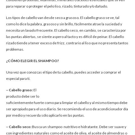
para reparar o proteger el pelo liso, rizado, tinturado y/o dañado.
Los tipos de cabello van desde seco a grasoso. El cabello graso se ve, tal
como lo dice la palabra, grasoso y sin brillo, fácilmente atrae la suciedad y
necesita un lavado frecuente. El cabello seco, en cambio, se caracteriza por
las puntas abiertas, se siente aspero al tacto y es difícil de peinar. El cabello
rizado tiende a tener exceso de frizz, contrario al liso que no presenta tantos
problemas.
¿CÓMO ELEGIR EL SHAMPOO?
Una vez que conozcas el tipo de tu cabello, puedes acceder a comprar el
especial para ti.
– Cabello graso:
El
producto debe ser lo
suficientemente fuerte como para limpiar el cabello y al mismo tiempo debe
ser apropiado para el uso diario. Se recomienda el uso de acondicionador día
por medio y recuerda sólo aplicarlo en las puntas.
– Cabello seco:
Busca un shampoo nutritivo e hidratante. Debe ser suave y
con ingredientes naturales como el aceite de oliva, el aceite de almendras o