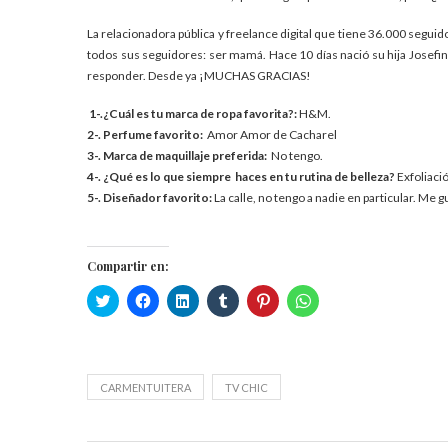
La relacionadora pública y freelance digital que tiene 36.000 segui
todos sus seguidores: ser mamá. Hace 10 días nació su hija Josefina
responder. Desde ya ¡MUCHAS GRACIAS!
1-.¿Cuál es tu marca de ropa favorita?:
H&M.
2-. Perfume favorito:
Amor Amor de Cacharel
3-. Marca de maquillaje preferida:
No tengo.
4-. ¿Qué es lo que siempre haces en tu rutina de belleza?
Exfoliaci
5-. Diseñador favorito:
La calle, no tengo a nadie en particular. Me 
Compartir en:
Haz
Haz
Haz
Haz
Haz
Haz
clic
clic
clic
clic
clic
clic
para
para
para
para
para
para
compartir
compartir
compartir
compartir
compartir
compartir
en
en
en
en
en
en
Twitter
Facebook
LinkedIn
Tumblr
Pinterest
WhatsApp
(Se
(Se
(Se
(Se
(Se
(Se
abre
abre
abre
abre
abre
abre
CARMENTUITERA
TV CHIC
en
en
en
en
en
en
una
una
una
una
una
una
ventana
ventana
ventana
ventana
ventana
ventana
nueva)
nueva)
nueva)
nueva)
nueva)
nueva)