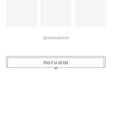
@catalopezok
INSTAGRAM