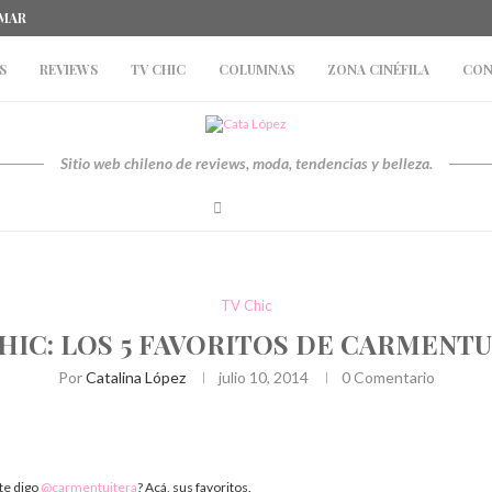
 MAR
S
REVIEWS
TV CHIC
COLUMNAS
ZONA CINÉFILA
CON
Sitio web chileno de reviews, moda, tendencias y belleza.
TV Chic
HIC: LOS 5 FAVORITOS DE CARMENT
Por
Catalina López
julio 10, 2014
0 Comentario
 te digo
@carmentuitera
? Acá, sus favoritos.