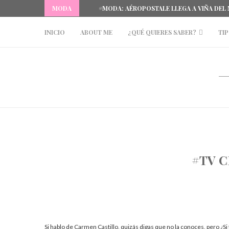
MODA
#MODA: AÉROPOSTALE LLEGA A VIÑA DEL
INICIO
ABOUT ME
¿QUÉ QUIERES SABER?
TIP
#TV C
Si hablo de Carmen Castillo, quizás digas que no la conoces, pero ¿Si