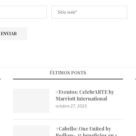
ÚLTIMOS POSTS
#Eventos: CelebrARTE by
Marriott International
octubre 27, 2023
#Cabello: One United by
Redken- 25 beneficios en 1