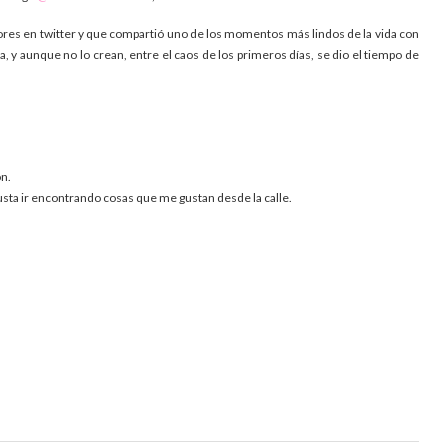
dores en twitter y que compartió uno de los momentos más lindos de la vida con
, y aunque no lo crean, entre el caos de los primeros días, se dio el tiempo de
ón.
gusta ir encontrando cosas que me gustan desde la calle.