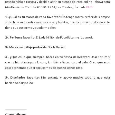
pasado viajó a Europa y decidió abrir su tienda de ropa online+ showroom
(Av Alonso de Córdoba #5870 of 214, Las Condes), llamada
KIKS
.
1-.¿Cuál es tu marca de ropa favorita?:
No tengo marca preferida siempre
ando buscando entre marcas caras y baratas, me da lo mismo dónde solo
tiene que gustarme y quedarme bien.
2-. Perfume favorito:
El Lady Million de Paco Rabanne ¡Lo amo!.
3-. Marca maquillaje preferida:
Bobbi Brown.
4-. ¿Qué es lo que siempre haces en tu rutina de belleza?:
Usar serum y
crema hidratante para la cara, también silicona para el pelo. Creo que esas
cosas tenemos que preocuparnos de que no se nos pase.
5-. Diseñador favorito:
Me encanta y apoyo mucho todo lo que está
haciendo Karyn Coo.
Compartir en: