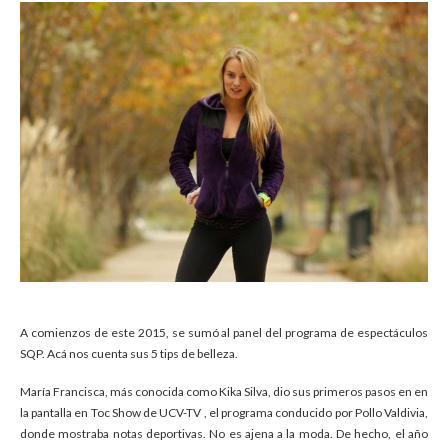
A comienzos de este 2015, se sumó al panel del programa de espectáculos
SQP. Acá nos cuenta sus 5 tips de belleza.
María Francisca, más conocida como Kika Silva, dio sus primeros pasos en en
la pantalla en Toc Show de UCV-TV , el programa conducido por Pollo Valdivia,
donde mostraba notas deportivas. No es ajena a la moda. De hecho, el año