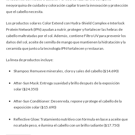
neoyorquina de cuidado y coloración capilar traen la innovación y protección
que el cabello necesita.
Los productos solares Color Extend con Hydra-Shield Complex e Interlock
Protein Network (IPN) ayudan a nutrir, proteger y fortalecer las hebras de
cabello maltratadas por el sol. Además, contiene Filtro UV para prevenir los
daños del sol, aceite de semilla de mango que mantienen la hidratación y la
ceramida que junto a la tecnología IPN fortalecen y restauran.
La línea de productos incluye:
Shampoo: Remueve minerales, cloro y sales del cabello ($14.690)
After-Sun Mask: Entrega suavidad y brillo después de la exposición
solar ($24.350)
After-Sun Conditioner: Desenreda, repone y protege el cabello de la
exposición solar ($15.690)
Reflective Glow: Tratamiento nutritivo con fórmula en base a aceite que
no añade peso, e ilumina el cabello con un brillo radiante ($17.750)