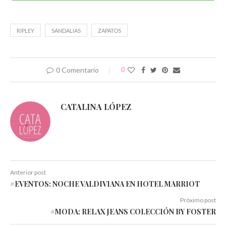
en
en
en
en
en
en
una
una
una
una
una
una
ventana
ventana
ventana
ventana
ventana
ventana
nueva)
nueva)
nueva)
nueva)
nueva)
nueva)
RIPLEY
SANDALIAS
ZAPATOS
0 Comentario
0
CATALINA LÓPEZ
Anterior post
#EVENTOS: NOCHE VALDIVIANA EN HOTEL MARRIOT
Próximo post
#MODA: RELAX JEANS COLECCIÓN BY FOSTER