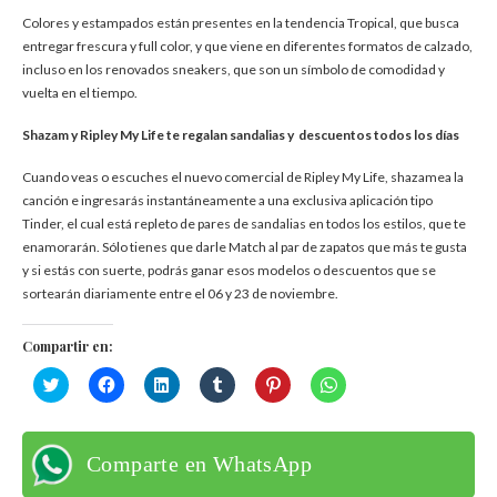
Colores y estampados están presentes en la tendencia Tropical, que busca
entregar frescura y full color, y que viene en diferentes formatos de calzado,
incluso en los renovados sneakers, que son un símbolo de comodidad y
vuelta en el tiempo.
Shazam y Ripley My Life te regalan sandalias y descuentos todos los días
Cuando veas o escuches el nuevo comercial de Ripley My Life, shazamea la
canción e ingresarás instantáneamente a una exclusiva aplicación tipo
Tinder, el cual está repleto de pares de sandalias en todos los estilos, que te
enamorarán. Sólo tienes que darle Match al par de zapatos que más te gusta
y si estás con suerte, podrás ganar esos modelos o descuentos que se
sortearán diariamente entre el 06 y 23 de noviembre.
Compartir en:
Haz
Haz
Haz
Haz
Haz
Haz
clic
clic
clic
clic
clic
clic
para
para
para
para
para
para
compartir
compartir
compartir
compartir
compartir
compartir
en
en
en
en
en
en
Twitter
Facebook
LinkedIn
Tumblr
Pinterest
WhatsApp
Comparte en WhatsApp
(Se
(Se
(Se
(Se
(Se
(Se
abre
abre
abre
abre
abre
abre