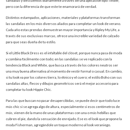
sandalias y descuentos diariamente a través de una aplicación tipo Tinder,
pero con la diferencia de que este te enamorará de verdad.
Distintos estampados, aplicaciones, materiales y plataformas transforman
las sandalias en los más diversos aliados para completar un look de verano.
Cada año estas prendas demuestran mayor importancia y Ripley My Life, a
través de sus exclusivas marcas, ofrece una increíble variedad de calzado
para que seas dueña de tu estilo.
Si el Little Black Dress es el infaltable del clóset, porque nunca pasa de moda
y combina fácilmente con todo; en las sandalias se ve replicado con la
tendencia Black and White, que busca a través de los colores neutros ser
una muy buena alternativa al momento de vestir formal o casual. En cambio,
si tu look va por los colores tierra, lo étnico y el cuero; el estilo Boho con sus
sandalias altas, flecos y dibujos geométricos será el mejor accesorio para
completar tu look Hippie Chic.
Para las que buscan no pasar desapercibidas, se puede decir que todo luce
más chic si se agrega algo de altura, especialmente si esos centímetros de
más, vienen de la mano de unas plataformas con una o más hebillas que
cubren el pie, dando la sensación de enrejado. Ese es el look que propone la
moda Fisherman, agregándole un toque moderno al look veraniego.