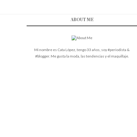
ABOUT ME
Mi nombre es Cata López, tengo 33 años, soy #periodista &
#blogger. Me gusta la moda, las tendencias y el maquillaje.