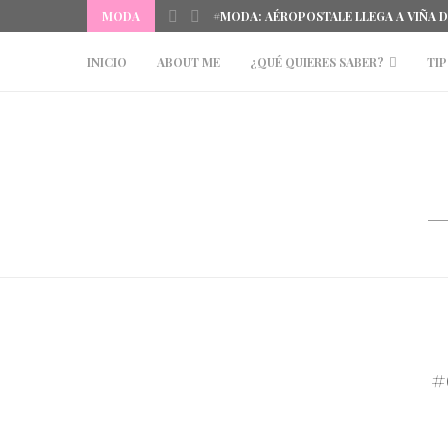
MODA
#MODA: AÉROPOSTALE LLEGA A VIÑA 
INICIO
ABOUT ME
¿QUÉ QUIERES SABER?
TIP
#