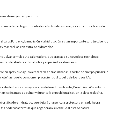
 meses de mayor temperatura.
rtancia de protegerlo contra los efectos del verano, sobre todo por la acción
 calor.Para ello, la nutrición y la hidratación es tan importante para tu cabello y
 y mascarillas con extra de hidratación.
exclusiva fórmula auto calentadora, que gracias a su novedosa tecnología,
etrando al interior de la hebra y reparándola al instante.
le en spray que ayuda a reparar las fibras dañadas, aportando cuerpo y un brillo
as proteínas que lo componen protegiendo al cabello de los rayos UV.
 cabello frente a las agresiones del medio ambiente, Enrich Auto Calentador
r aplicado antes de peinar y durante la exposición al sol, en la playa o piscina.
o fortificado e hidratado, que dejará una película protectora en cada hebra
. Una poderosa fórmula que regenerará su cabello al estado natural.