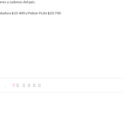
nes y cadenas del país.
ntadora $13.400 y Potion 9 Lite $20.700
0