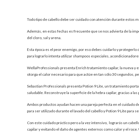
Todo tipo de cabello debe ser cuidado con atención durante estos
Además, en estas fechas es frecuente que se nos advierta de la impo
del cloro, sal y arena.
Esta época es el peor enemigo, por eso debes cuidarlo y protegerlo del
para lograrlo intenta utilizar shampoos especiales, acondicionadores
WellaProfessionals presenta Enrich tratamiento capilar, la nueva y 
otorga el calor necesario para que actúe en tan sólo 30 segundos, pen
Sebastian Professionals presenta Potion 9 Lite, un tratamiento portab
saludable. Reconstruye la superficie de la hebra capilar, gracias a l
Ambos productos ayudan hacen una pareja perfecta en el cuidado del
para ser utilizado durante el lavado del cabello y Potion 9 Lite para se
Con este cuidado práctico pero a la vez intensivo, lograrás un cabell
capilar y evitando el daño de agentes externos como calor y el roce